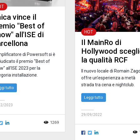
OT
ica vince il
emio "Best of
HOT
ow" all'ISE di
Il MainRo di
rcellona
Hollywood scegli
plificatore di Powersoft si è
la qualità RCF
udicato il premio "Best of
" all'ISE 2023 per la
Il nuovo locale di Romain Zag
goria installazione.
offre un'esperienza a metà
strada tra cena e nightclub.
ggi tutto
Leggi tutto
02/2023
29/09/2022
1269