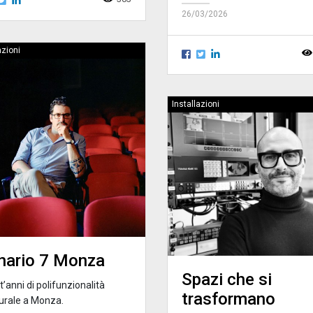
26/03/2026
azioni
Installazioni
nario 7 Monza
Spazi che si
’anni di polifunzionalità
trasformano
turale a Monza.