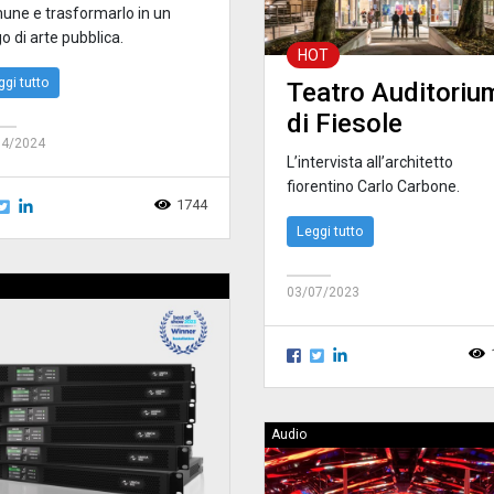
une e trasformarlo in un
o di arte pubblica.
HOT
ggi tutto
Teatro Auditoriu
di Fiesole
04/2024
L’intervista all’architetto
fiorentino Carlo Carbone.
1744
Leggi tutto
03/07/2023
Audio