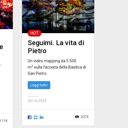
HOT
Seguimi. La vita di
e
Pietro
Un video mapping da 5.500
o
2
m
sulla facciata della Basilica di
San Pietro.
Leggi tutto
20/10/2022
2073
1119