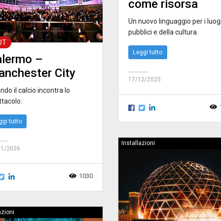
come risorsa
Un nuovo linguaggio per i luog
pubblici e della cultura.
OT
Leggi tutto
lermo –
nchester City
17/12/2025
do il calcio incontra lo
ttacolo.
ggi tutto
Installazioni
01/2026
1030
azioni