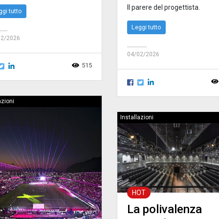
Il parere del progettista.
ggi tutto
Leggi tutto
02/2026
04/02/2026
515
azioni
Installazioni
HOT
La polivalenza