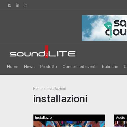
Facebook
Linkedin
Instagram
Home
News
Prodotto
Concerti ed eventi
Rubriche
U
Home
installazioni
installazioni
Installazioni
Audio