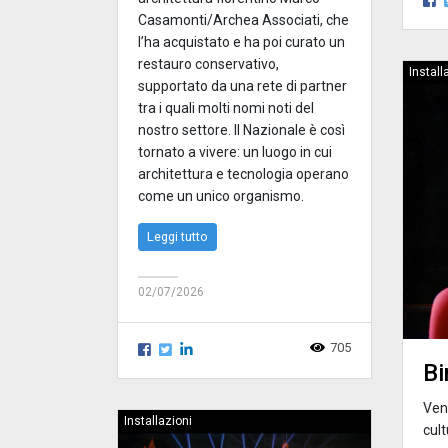
Casamonti/Archea Associati, che
l’ha acquistato e ha poi curato un
restauro conservativo,
Install
supportato da una rete di partner
tra i quali molti nomi noti del
nostro settore. Il Nazionale è così
tornato a vivere: un luogo in cui
architettura e tecnologia operano
come un unico organismo.
Leggi tutto
02/07/2026
705
Bi
Vent
Installazioni
cul