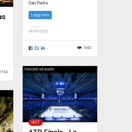
San Pietro.
Leggi tutto
as
08/08/2025
1042
Concerti ed eventi
2154
HOT