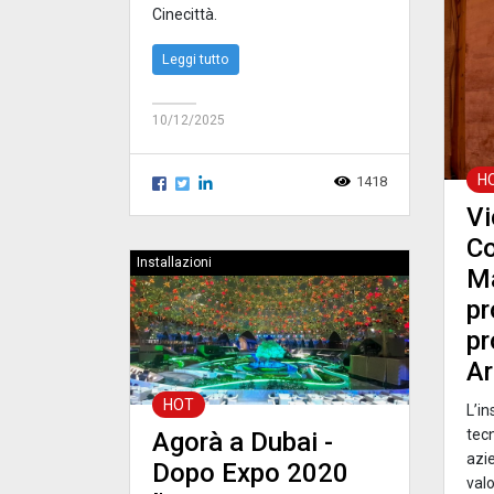
Cinecittà.
Leggi tutto
10/12/2025
H
1418
Vi
C
Installazioni
M
p
pr
Ar
HOT
L’in
tecn
Agorà a Dubai -
azie
Dopo Expo 2020
val