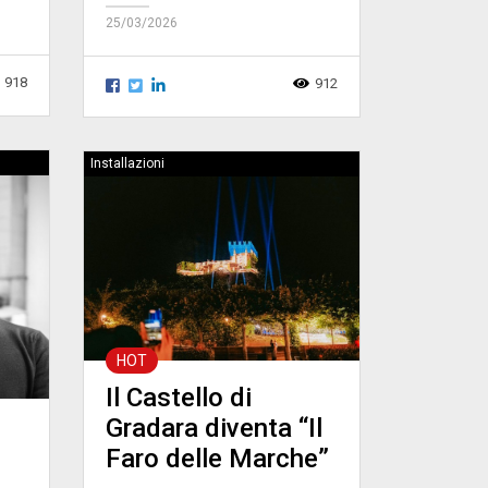
25/03/2026
918
912
Installazioni
HOT
Il Castello di
Gradara diventa “Il
Faro delle Marche”