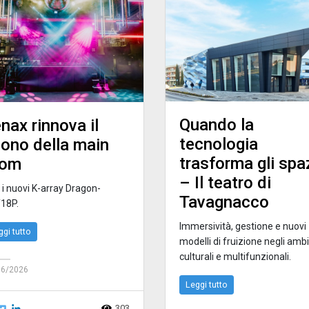
Quando la
nax rinnova il
tecnologia
ono della main
trasforma gli spa
oom
– Il teatro di
 i nuovi K-array Dragon-
Tavagnacco
18P.
Immersività, gestione e nuovi
ggi tutto
modelli di fruizione negli ambi
culturali e multifunzionali.
06/2026
Leggi tutto
303