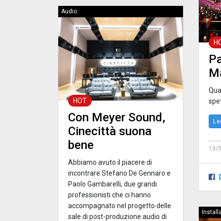
Audio
H
Pa
Ma
Quan
HOT
spe
Con Meyer Sound,
Le
Cinecittà suona
bene
13/
Abbiamo avuto il piacere di
incontrare Stefano De Gennaro e
Paolo Gambarelli, due grandi
professionisti che ci hanno
accompagnato nel progetto delle
Install
sale di post-produzione audio di