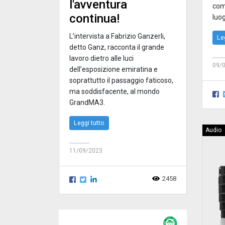
l'avventura
com
continua!
luog
L’intervista a Fabrizio Ganzerli,
Le
detto Ganz, racconta il grande
lavoro dietro alle luci
09/
dell’esposizione emiratina e
soprattutto il passaggio faticoso,
ma soddisfacente, al mondo
GrandMA3.
Leggi tutto
Audio
11/09/2023
2458