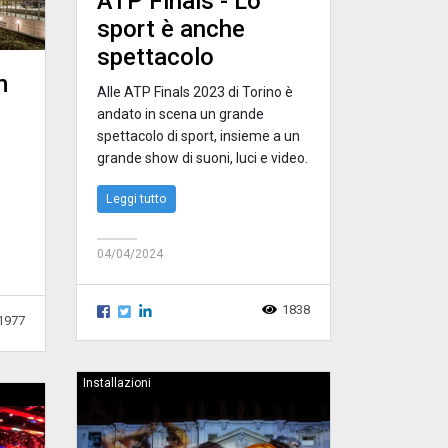
ATP Finals - Lo
sport è anche
spettacolo
m
Alle ATP Finals 2023 di Torino è
andato in scena un grande
spettacolo di sport, insieme a un
grande show di suoni, luci e video.
Leggi tutto
04/04/2024
1838
1977
Installazioni