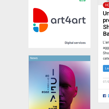
H
Un
pr
Sh
Ba
L'am
aggi
Show
News
cate
Le
07/