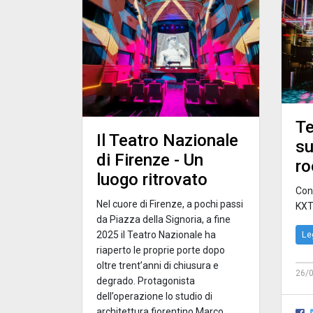
Te
Il Teatro Nazionale
su
di Firenze - Un
r
luogo ritrovato
Con
Nel cuore di Firenze, a pochi passi
KXT
da Piazza della Signoria, a fine
2025 il Teatro Nazionale ha
Le
riaperto le proprie porte dopo
oltre trent’anni di chiusura e
26/
degrado. Protagonista
dell’operazione lo studio di
architettura fiorentino Marco