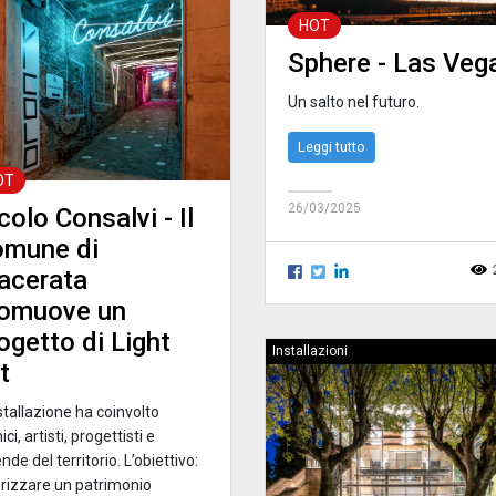
HOT
Sphere - Las Veg
Un salto nel futuro.
Leggi tutto
OT
26/03/2025
colo Consalvi - Il
omune di
acerata
romuove un
ogetto di Light
Installazioni
t
stallazione ha coinvolto
ici, artisti, progettisti e
nde del territorio. L’obiettivo:
orizzare un patrimonio