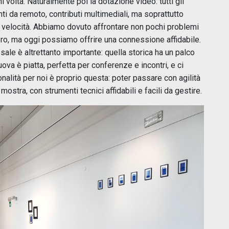
 volta. Naturalmente poi la dotazione video: tutti gli
ti da remoto, contributi multimediali, ma soprattutto
ta velocità. Abbiamo dovuto affrontare non pochi problemi
ambro, ma oggi possiamo offrire una connessione affidabile.
 sale è altrettanto importante: quella storica ha un palco
 nuova è piatta, perfetta per conferenze e incontri, e ci
zionalità per noi è proprio questa: poter passare con agilità
ostra, con strumenti tecnici affidabili e facili da gestire.