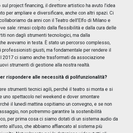
l project financing, il direttore artistico ha avuto l’idea
to per ampliare e diversificare, anche con altri spazi. Ci
ollaboriamo da anni con il Teatro dell’Elfo di Milano e
ve sale: rimasi colpito dalla flessibilità e dalla cura delle
titi non dagli strumenti tecnologici, ma dalla
che avevamo in testa. È stato un percorso complesso,
i professionisti giusti, ma fondamentale per rendere il
Nel 2017 ci siamo anche trasformati da associazione
uovi strumenti di gestione alla nostra realtà.
per rispondere alle necessità di polifunzionalità?
ere strumenti tecnici agili, perché il teatro si monta e si
are uno spettacolo nel weekend e dover smontare
rché il lunedì mattina ospitiamo un convegno, e se non
passaggio, non potremmo garantire la sostenibilità
ico, per prima cosa ci siamo dotati di un sistema audio da
nto all’uso, che abbiamo affiancato al sistema più