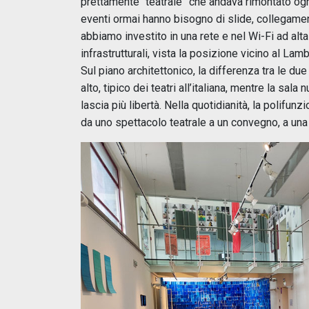
prettamente “teatrale” che andava rimontato ogni
eventi ormai hanno bisogno di slide, collegamen
abbiamo investito in una rete e nel Wi-Fi ad al
infrastrutturali, vista la posizione vicino al L
Sul piano architettonico, la differenza tra le due
alto, tipico dei teatri all’italiana, mentre la sala
lascia più libertà. Nella quotidianità, la polifun
da uno spettacolo teatrale a un convegno, a una m