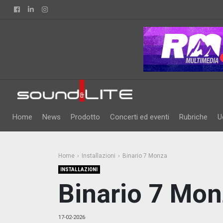
Facebook
Linkedin
Instagram
Home
News
Prodotto
Concerti ed eventi
Rubriche
U
Home
Installazioni
Binario 7 Monza
INSTALLAZIONI
Binario 7 Mo
17-02-2026