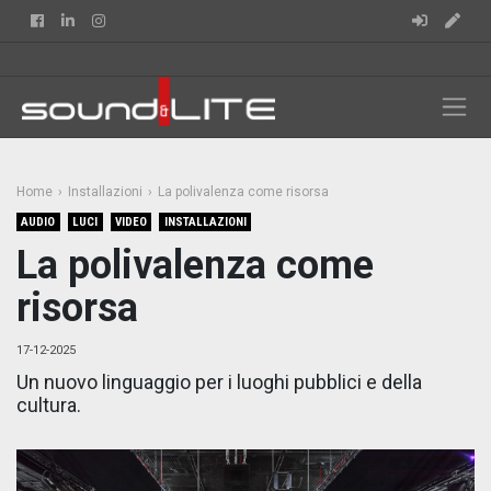
Facebook
Linkedin
Instagram
Home
Installazioni
La polivalenza come risorsa
AUDIO
LUCI
VIDEO
INSTALLAZIONI
La polivalenza come
risorsa
17-12-2025
Un nuovo linguaggio per i luoghi pubblici e della
cultura.