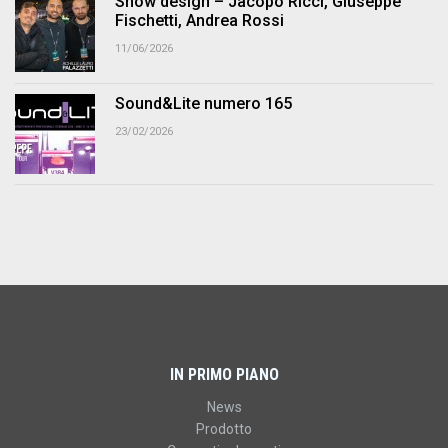
Show design – Jacopo Ricci, Giuseppe
Fischetti, Andrea Rossi
11/06/2026
Sound&Lite numero 165
23/02/2026
IN PRIMO PIANO
News
Prodotto