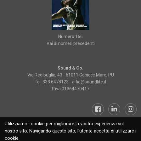
Numero 166
Vai ai numeri precedenti
Sound & Co.
Via Redipuglia, 43 - 61011 Gabicce Mare, PU
Tel. 333 6478123 -
alfio@soundlite.it
P.iva 01364470417
Utilizziamo i cookie per migliorare la vostra esperienza sul
Sound&Lite © 2019
nostro sito. Navigando questo sito, l'utente accetta di utilizzare i
cookie.