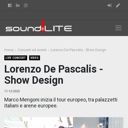
Facebook
Linkedin
Instagram
Home
Concerti ed eventi
Lorenzo De Pascalis - Show Design
LIVE CONCERT
VIDEO
Lorenzo De Pascalis -
Show Design
11-12-2025
Marco Mengoni inizia il tour europeo, tra palazzetti
italiani e arene europee.