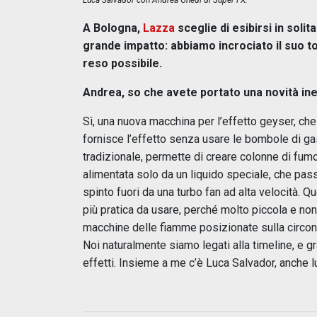
Luca Salvador con Andrea Ghedi di Super FX.
A Bologna,
Lazza
sceglie di esibirsi in soli
grande impatto: abbiamo incrociato il suo to
reso possibile.
Andrea, so che avete portato una novità iner
Sì, una nuova macchina per l’effetto geyser, c
fornisce l’effetto senza usare le bombole di g
tradizionale, permette di creare colonne di fumo
alimentata solo da un liquido speciale, che pas
spinto fuori da una turbo fan ad alta velocità. Q
più pratica da usare, perché molto piccola e non
macchine delle fiamme posizionate sulla circon
Noi naturalmente siamo legati alla timeline, e g
effetti. Insieme a me c’è Luca Salvador, anche l