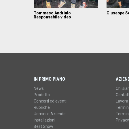
Tommaso Andriulo -
Giuseppe Sc
Responsabile video
IN PRIMO PIANO
AZIEN
News
Chi si
Prodotto
Contatt
Concerti ed eventi
Lavora 
Rubriche
Termini
Uomini e Aziende
Termini
Installazioni
Privacy
Best Show