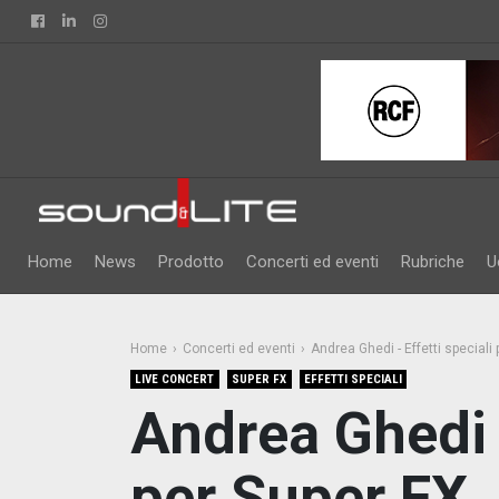
Facebook
Linkedin
Instagram
Home
News
Prodotto
Concerti ed eventi
Rubriche
U
Home
Concerti ed eventi
Andrea Ghedi - Effetti speciali
LIVE CONCERT
SUPER FX
EFFETTI SPECIALI
Andrea Ghedi -
per Super FX