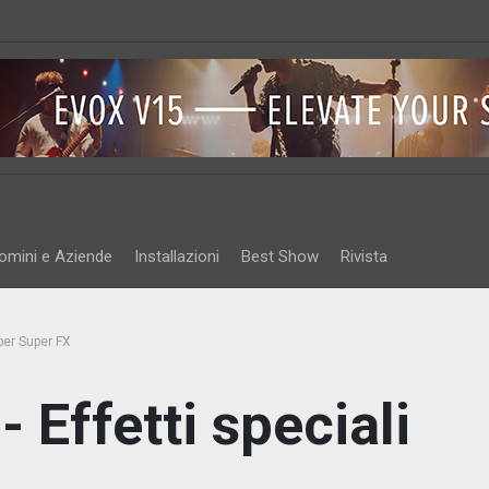
omini e Aziende
Installazioni
Best Show
Rivista
 per Super FX
 Effetti speciali