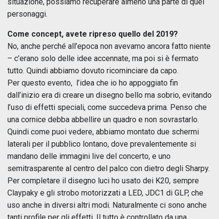
situazione, possiamo recuperare almeno una parte di quei
personaggi.
Come concept, avete ripreso quello del 2019?
No, anche perché all’epoca non avevamo ancora fatto niente
– c’erano solo delle idee accennate, ma poi si è fermato
tutto. Quindi abbiamo dovuto ricominciare da capo.
Per questo evento, l’idea che io ho appoggiato fin
dall’inizio era di creare un disegno bello ma sobrio, evitando
l’uso di effetti speciali, come succedeva prima. Penso che
una cornice debba abbellire un quadro e non sovrastarlo.
Quindi come puoi vedere, abbiamo montato due schermi
laterali per il pubblico lontano, dove prevalentemente si
mandano delle immagini live del concerto, e uno
semitrasparente al centro del palco con dietro degli Sharpy.
Per completare il disegno luci ho usato dei K20, sempre
Claypaky e gli strobo motorizzati a LED, JDC1 di GLP, che
uso anche in diversi altri modi. Naturalmente ci sono anche
tanti profile per gli effetti. Il tutto è controllato da una