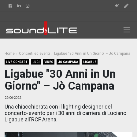
Facebook
Linkedin
Instagram
Home
Concerti ed eventi
Ligabue "30 Anni in Un Giorno" – Jò Campana
LIVE CONCERT
LUCI
VIDEO
JO CAMPANA
LIGABUE
Ligabue "30 Anni in Un
Giorno" – Jò Campana
22-06-2022
Una chiacchierata con il lighting designer del
concerto-evento per i 30 anni di carriera di Luciano
Ligabue all'RCF Arena.