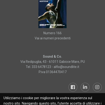
Numero 166
Vai ai numeri precedenti
Sound & Co.
Via Redipuglia, 43 - 61011 Gabicce Mare, PU
Tel. 333 6478123 -
alfio@soundlite.it
P.iva 01364470417
Utilizziamo i cookie per migliorare la vostra esperienza sul
Sound&Lite © 2019
nostro sito. Navigando questo sito, l'utente accetta di utilizzare i