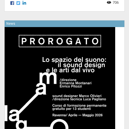
706
News