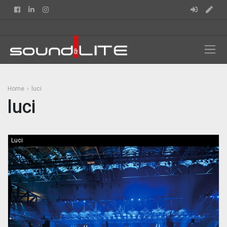
Facebook
Linkedin
Instagram
Home
luci
luci
Luci