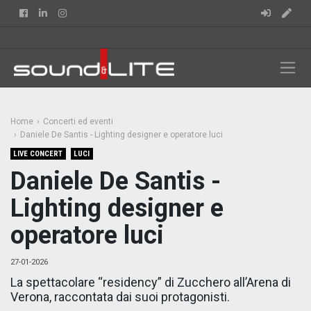
Facebook
Linkedin
Instagram
Home
Concerti ed eventi
Daniele De Santis - Lighting designer e operatore luci
LIVE CONCERT
LUCI
Daniele De Santis -
Lighting designer e
operatore luci
27-01-2026
La spettacolare “residency” di Zucchero all’Arena di
Verona, raccontata dai suoi protagonisti.