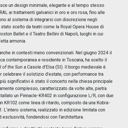
isce un design minimale, elegante e al tempo stesso
 RAL ai trattamenti galvanici in oro e oro rosa, fino alle
ono al sistema di integrarsi con discrezione negli
 stato scelto da teatri come la Royal Opera House di
ston Ballet e il Teatro Bellini di Napoli, luoghi in cui
fetta armonia.
 anche in contesti meno convenzionali. Nel giugno 2024 il
sica contemporanea e residente in Toscana, ha scelto il
l of the Sun
a Casole d’Elsa (SI). Il borgo medievale è
 celebrare il solstizio d’estate, con performance tra
ù significativi è stato il concerto nella chiesa principale
mente complesso, caratterizzato da volte alte, pietra
installato un Pinnacle-KR402 in configurazione L/R, con due
un KR102 come linea di ritardo, composto da una Kobra-
 L’intero sistema, realizzato in edizione limitata con
d esclusività, fondendosi con l’architettura.