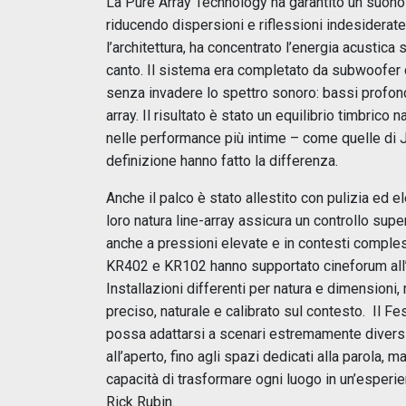
La Pure Array Technology ha garantito un suono 
riducendo dispersioni e riflessioni indesiderate. 
l’architettura, ha concentrato l’energia acustica s
canto. Il sistema era completato da subwoofer d
senza invadere lo spettro sonoro: bassi profondi
array. Il risultato è stato un equilibrio timbrico
nelle performance più intime – come quelle di 
definizione hanno fatto la differenza.
Anche il palco è stato allestito con pulizia ed 
loro natura line-array assicura un controllo sup
anche a pressioni elevate e in contesti comples
KR402 e KR102 hanno supportato cineforum all’a
Installazioni differenti per natura e dimensioni
preciso, naturale e calibrato sul contesto. Il F
possa adattarsi a scenari estremamente diversi, 
all’aperto, fino agli spazi dedicati alla parola,
capacità di trasformare ogni luogo in un’esperie
Rick Rubin.