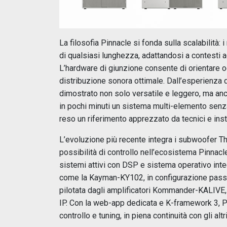
La filosofia Pinnacle si fonda sulla scalabilità
di qualsiasi lunghezza, adattandosi a contesti ac
L’hardware di giunzione consente di orientare 
distribuzione sonora ottimale. Dall’esperienza di
dimostrato non solo versatile e leggero, ma an
in pochi minuti un sistema multi-elemento senza a
reso un riferimento apprezzato da tecnici e insta
L’evoluzione più recente integra i subwoofer T
possibilità di controllo nell’ecosistema Pinnac
sistemi attivi con DSP e sistema operativo int
come la Kayman-KY102, in configurazione passi
pilotata dagli amplificatori Kommander-KALIVE, d
IP. Con la web-app dedicata e K-framework 3, Pi
controllo e tuning, in piena continuità con gli alt