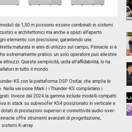
: i moduli da 1,50 m possono essere combinati in sistemi
ustici e architettonici ma anche a spazi all’aperto.
ogni elemento con precisione, garantendo una
retta maturata in anni di utilizzo sul campo, Pinnacle si è
che estremamente pratico: un solo operatore può allestire
ttrezzi. Questa semplicità, unita all’affidabilità, lo ha
llatori in tutto il mondo.
hunder-KS con la piattaforma DSP OsKar, che amplia le
le. Nella versione Mark I i Thunder-KS completano i
egrati. Invece dal 2024 la gamma include modelli compatti
va in stack su subwoofer KS4 posizionato in verticale e
otati di prestazioni superiori e connettività audio-over-
nnacle offre strumenti avanzati di progettazione,
ri sistemi K-array.