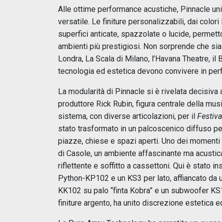
Alle ottime performance acustiche, Pinnacle un
versatile. Le finiture personalizzabili, dai colori
superfici anticate, spazzolate o lucide, permett
ambienti più prestigiosi. Non sorprende che sia
Londra, La Scala di Milano, l’Havana Theatre, il Bo
tecnologia ed estetica devono convivere in per
La modularità di Pinnacle si è rivelata decisiva
produttore Rick Rubin, figura centrale della mu
sistema, con diverse articolazioni, per il
Festiva
stato trasformato in un palcoscenico diffuso per
piazze, chiese e spazi aperti. Uno dei momenti pi
di Casole, un ambiente affascinante ma acustica
riflettente e soffitto a cassettoni. Qui è stato 
Python-KP102 e un KS3 per lato, affiancato da 
KK102 su palo “finta Kobra” e un subwoofer KS1.
finiture argento, ha unito discrezione estetica e