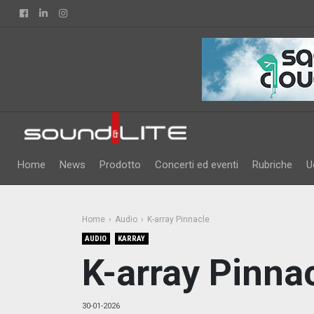
Facebook
Linkedin
Instagram
Home
News
Prodotto
Concerti ed eventi
Rubriche
U
Home
Audio
K-array Pinnacle
AUDIO
KARRAY
K-array Pinna
30-01-2026