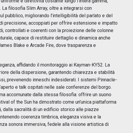
uniforme e direttività costante lungo l’intera gamma,
La filosofia Slim Array, oltre a integrarsi con
ul pubblico, migliorando l’intelligibilità del parlato e del
i precisione, accoppiati per offrire estensione e impatto
, controllati e coerenti con la proiezione delle colonne
 naturale, capace di restituire dettaglio e dinamica anche
James Blake e Arcade Fire, dove trasparenza e
eleganza, affidando il monitoraggio ai Kayman-KY52. La
eriore della dispersione, garantendo chiarezza e stabilità
si, prevenendo inneschi indesiderati. I sistemi Pinnacle-
perto e talk ospitati nelle sale conferenze del borgo.
, ma accomunate dalla stessa filosofia: offrire un suono
estival of the Sun ha dimostrato come un’unica piattaforma
dalla sacralità di un edificio storico alle piazze
 mantenendo coerenza timbrica, eleganza visiva e la
nza sonora immersiva, fedele alla visione artistica di