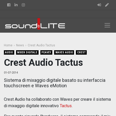
Facebook
Linkedin
Instagram
Home
News
Crest Audio Tactus
AUDIO
MIXER DIGITALE
PEAVEY
WAVES AUDIO
CREST
Crest Audio Tactus
01-07-2014
Sistema di mixaggio digitale basato su interfaccia
touchscreen e Waves eMotion
Crest Audio ha collaborato con Waves per creare il sistema
di mixaggio digitale innovativo
Tactus
.