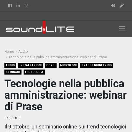
Facebook
Linkedin
Instagram
Home
Audio
Tecnologie nella pubblica amministrazione: webinar di Prase
AUDIO
INSTALLAZIONI
CORSI
MICROFONI
PRASE ENGINEERING
SEMINARI
TECNOLOGIA
Tecnologie nella pubblica
amministrazione: webinar
di Prase
07-10-2019
Il 9 ottobre, un seminario online sui trend tecnologici