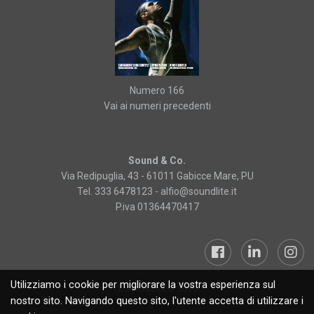
Numero 166
Vai ai numeri precedenti
Sound & Co.
Via Redipuglia, 43 - 61011 Gabicce Mare, PU
Tel. 333 6478123 -
alfio@soundlite.it
P.iva 01364470417
Utilizziamo i cookie per migliorare la vostra esperienza sul
Sound&Lite © 2019
nostro sito. Navigando questo sito, l'utente accetta di utilizzare i