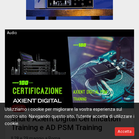
Audio
HOT
Utilizziamo i cookie per migliorare la vostra esperienza sul
nostro sito. Navigando questo sito, l'utente accetta di utilizzare i
Shure Axient Digital Certification
cookie.
Training e AD PSM Training
Accetta
Il 28 e 29 maggio a Roma.