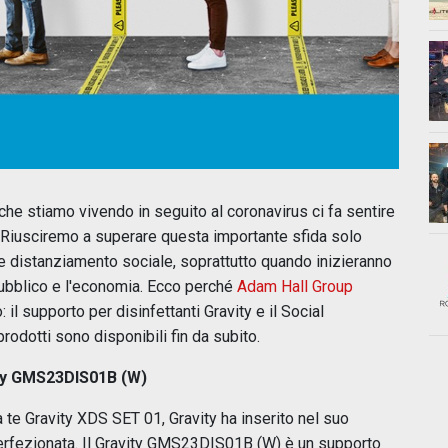
 che stiamo vivendo in seguito al coronavirus ci fa sentire
i. Riusciremo a superare questa importante sfida solo
 e distanziamento sociale, soprattutto quando inizieranno
 pubblico e l'economia. Ecco perché
Adam Hall Group
il supporto per disinfettanti Gravity e il Social
odotti sono disponibili fin da subito.
ity GMS23DIS01B (W)
 te Gravity XDS SET 01, Gravity ha inserito nel suo
perfezionata. Il Gravity GMS23DIS01B (W) è un supporto