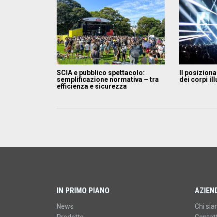
SCIA e pubblico spettacolo:
Il posizion
semplificazione normativa – tra
dei corpi il
efficienza e sicurezza
IN PRIMO PIANO
AZIEN
News
Chi si
Prodotto
Contatt