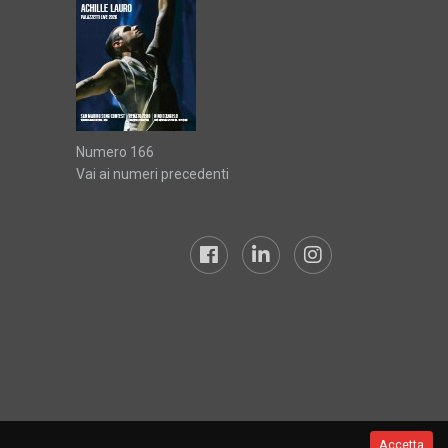
Numero 166
Vai ai numeri precedenti
Accetta