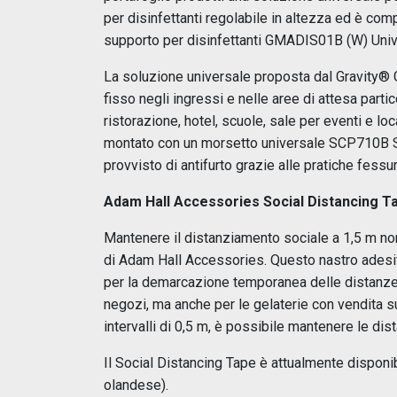
per disinfettanti regolabile in altezza ed è c
supporto per disinfettanti GMADIS01B (W) Univer
La soluzione universale proposta dal Gravity® 
fisso negli ingressi e nelle aree di attesa part
ristorazione, hotel, scuole, sale per eventi e lo
montato con un morsetto universale SCP710B Su
provvisto di antifurto grazie alle pratiche fess
Adam Hall Accessories Social Distancing T
Mantenere il distanziamento sociale a 1,5 m no
di Adam Hall Accessories. Questo nastro adesivo
per la demarcazione temporanea delle distanze n
negozi, ma anche per le gelaterie con vendita s
intervalli di 0,5 m, è possibile mantenere le dis
Il Social Distancing Tape è attualmente disponib
olandese).