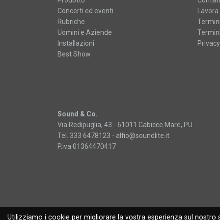
Concerti ed eventi
Lavora 
Rubriche
Termini
Uomini e Aziende
Termini
Installazioni
Privacy
Best Show
Sound & Co.
Via Redipuglia, 43 - 61011 Gabicce Mare, PU
Tel. 333 6478123 -
alfio@soundlite.it
P.iva 01364470417
Utilizziamo i cookie per migliorare la vostra esperienza sul nostro s