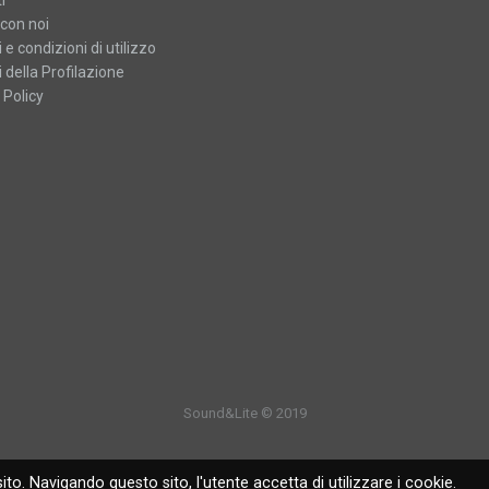
con noi
 e condizioni di utilizzo
 della Profilazione
 Policy
Sound&Lite © 2019
ito. Navigando questo sito, l'utente accetta di utilizzare i cookie.