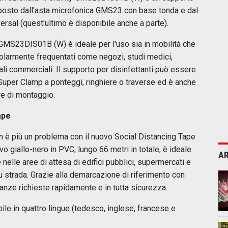
omposto dall'asta microfonica GMS23 con base tonda e dal
sal (quest'ultimo è disponibile anche a parte).
GMS23DIS01B (W) è ideale per l'uso sia in mobilità che
icolarmente frequentati come negozi, studi medici,
cali commerciali. Il supporto per disinfettanti può essere
per Clamp a ponteggi, ringhiere o traverse ed è anche
ure di montaggio.
ape
n è più un problema con il nuovo Social Distancing Tape
 giallo-nero in PVC, lungo 66 metri in totale, è ideale
AR
elle aree di attesa di edifici pubblici, supermercati e
u strada. Grazie alla demarcazione di riferimento con
tanze richieste rapidamente e in tutta sicurezza.
ile in quattro lingue (tedesco, inglese, francese e