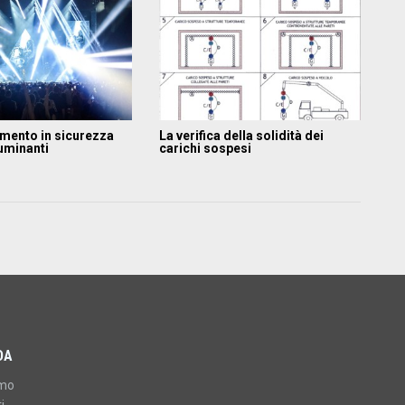
amento in sicurezza
La verifica della solidità dei
luminanti
carichi sospesi
DA
amo
i