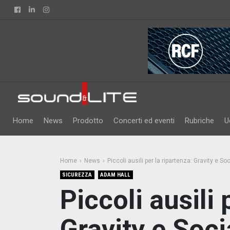
Facebook
Linkedin
Instagram
Home
News
Prodotto
Concerti ed eventi
Rubriche
U
Home
News
Piccoli ausili per la ripartenza: Gravity e S
SICUREZZA
ADAM HALL
Piccoli ausili 
Gravity e Soci