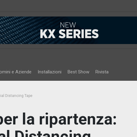
omini e Aziende
Installazioni
Best Show
Rivista
ocial Distancing Tape
per la ripartenza:
al Distancing