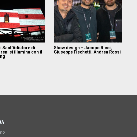
di Sant’Adiutore di
Show design – Jacopo Ricci,
reni si illumina con il
Giuseppe Fischetti, Andrea Rossi
ing
DA
amo