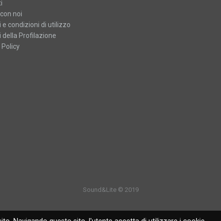
i
con noi
 e condizioni di utilizzo
 della Profilazione
 Policy
Sound&Lite © 2019