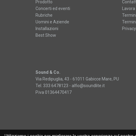
Prodotto
Contatt
Concerti ed eventi
Lavora 
Rubriche
Termini
Uomini e Aziende
Termini
Installazioni
Privacy
Best Show
Sound & Co.
Via Redipuglia, 43 - 61011 Gabicce Mare, PU
Tel. 333 6478123 -
alfio@soundlite.it
P.iva 01364470417