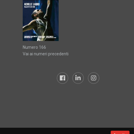
Numero 166
Vai ai numeri precedenti