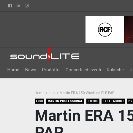
Facebook
Linkedin
Instagram
Home
News
Prodotto
Concerti ed eventi
Rubriche
U
Home
Luci
Martin ERA 150 Wash ed ELP PAR
LUCI
MARTIN PROFESSIONAL
EXHIBO
TESTE MOBILI
PR
Martin ERA 1
PAR