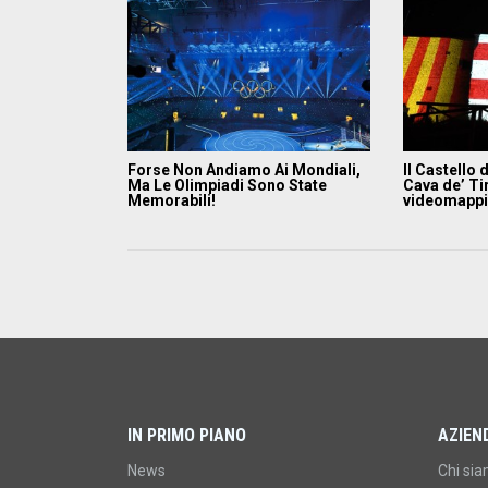
Forse Non Andiamo Ai Mondiali,
Il Castello 
Ma Le Olimpiadi Sono State
Cava de’ Tir
Memorabili!
videomapp
IN PRIMO PIANO
AZIEN
News
Chi si