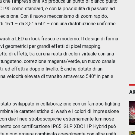
a che l'impressione X5 produca un punto di bianco pulito
CI 90 come standard, e con la possibilità di passare ad
precisione. Con il nuovo meccanismo di zoom rapido,
i 16:1 – da 3,5° a 60° – con una distribuzione uniforme
 wash a LED un look fresco e moderno. Il design di forma
vi geometrici per grandi effetti di pixel mapping.
 di effetti, tra cui una ruota di colori virtuale con una
 al tungsteno, correzione magenta/verde, un nuovo canale
ti, ed effetti a doppio livello. È anche dotato di un
a velocità elevata di transito attraverso 540° in pan e
AR
stato sviluppato in collaborazione con un famoso lighting
mbina le caratteristiche di wash e i colori di impressione
°, con due linee stroboscopiche estremamente luminose
iamento con certificazione IP65. GLP XDC1 IP Hybrid può
nte e può essere combinato agevolmente con altre unità