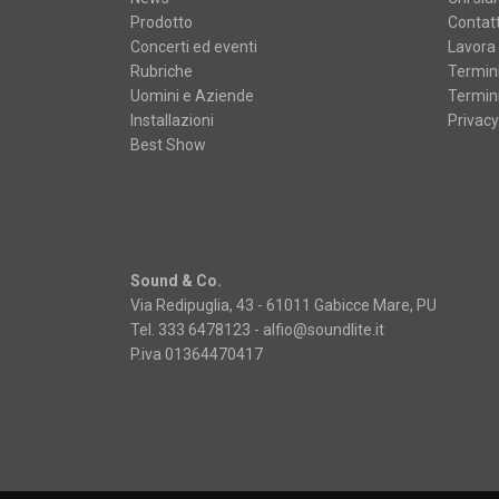
Prodotto
Contatt
Concerti ed eventi
Lavora 
Rubriche
Termini
Uomini e Aziende
Termini
Installazioni
Privacy
Best Show
Sound & Co.
Via Redipuglia, 43 - 61011 Gabicce Mare, PU
Tel. 333 6478123 -
alfio@soundlite.it
P.iva 01364470417