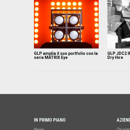
GLP amplia il suo portfolio con la
GLP JDC2 I
serie MATRIX Eye
Dry Hire
IN PRIMO PIANO
AZIEN
News
Chi si