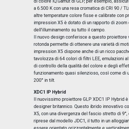
di colore iQ.Gamut di GLP, per esempio, assicur
a 6.500 K con una resa cromatica di CRI 90 / TL
altre temperature colore fisse e calibrate con 
impression X5 è dotato di un rapporto di zoom d
dell'illuminamento su tutto il campo.
Il nuovo design conferisce a questo proiettore
rotonda permette di ottenere una varietà di moti
impression X5 dispone anche di un ricco pacchetto
tavolozza di 64 colori di filtri LEE, emulazioni
di controllo della qualità del colore e degli effet
funzionamento quasi silenzioso, così come di un
200° in tilt.
XDC1 IP Hybrid
Il nuovissimo proiettore GLP XDC1 IP Hybrid è 
designer britannico. Questo ibrido innovativo co
X5, con una divergenza del fascio stretto di 9
riprese dal modello JDC1, il tutto in un allogg
essere orientato orizzontalmente e verticalme