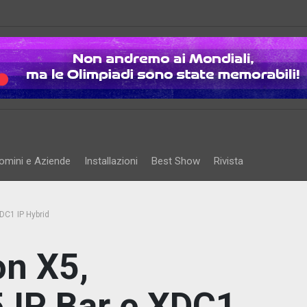
omini e Aziende
Installazioni
Best Show
Rivista
DC1 IP Hybrid
on X5,
 IP Bar e XDC1