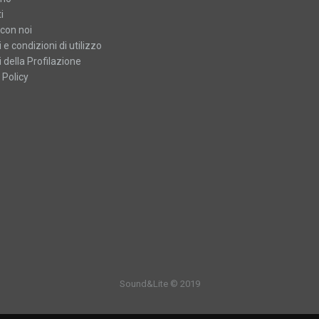
i
con noi
 e condizioni di utilizzo
 della Profilazione
 Policy
Sound&Lite © 2019