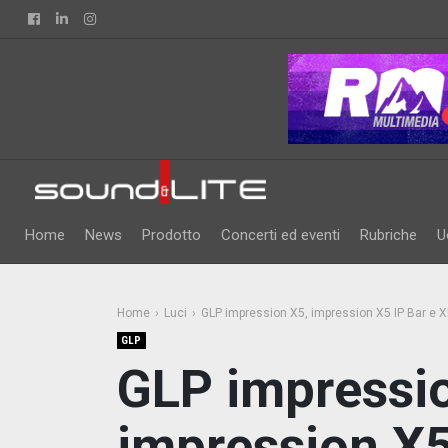
Facebook
Linkedin
Instagram
Home
News
Prodotto
Concerti ed eventi
Rubriche
U
Home
Luci
GLP impression X5, impression X5 IP Bar e X
GLP
GLP impressi
impression X5