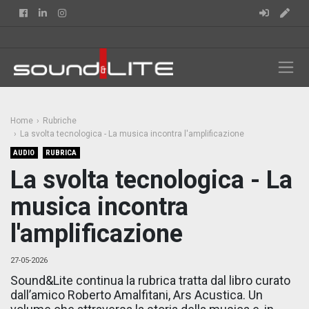
Facebook
Linkedin
Instagram
Home
Rubriche
La svolta tecnologica - La musica incontra l'amplificazione
AUDIO
RUBRICA
La svolta tecnologica - La
musica incontra
l'amplificazione
27-05-2026
Sound&Lite continua la rubrica tratta dal libro curato
dall’amico Roberto Amalfitani, Ars Acustica. Un