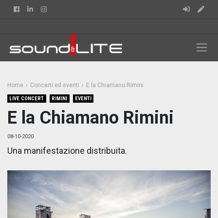
Facebook
Linkedin
Instagram
Home
Concerti ed eventi
E la Chiamano Rimini
LIVE CONCERT
RIMINI
EVENTI
E la Chiamano Rimini
08-10-2020
Una manifestazione distribuita.