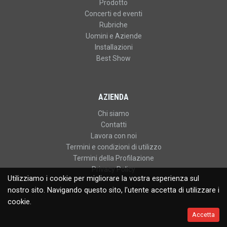
Prodotto
Concerti ed eventi
Rubriche
Uomini e Aziende
Installazioni
Best Show
AZIENDA
Chi siamo
Contatti
Lavora con noi
Termini e condizioni di utilizzo
Termini della Profilazione
Privacy Policy
Utilizziamo i cookie per migliorare la vostra esperienza sul
nostro sito. Navigando questo sito, l'utente accetta di utilizzare i
cookie.
Accetta