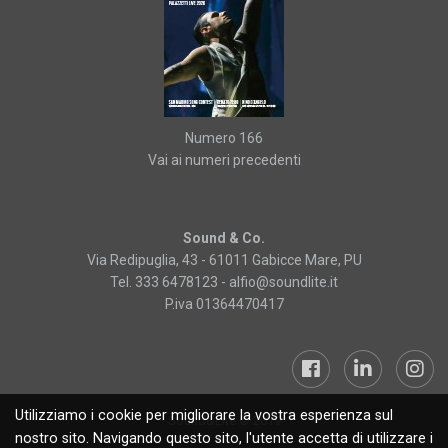
Numero 166
Vai ai numeri precedenti
Sound & Co.
Via Redipuglia, 43 - 61011 Gabicce Mare, PU
Tel. 333 6478123 -
alfio@soundlite.it
P.iva 01364470417
Utilizziamo i cookie per migliorare la vostra esperienza sul
Sound&Lite © 2019
nostro sito. Navigando questo sito, l'utente accetta di utilizzare i