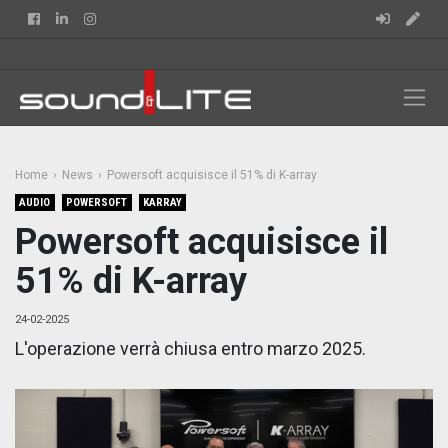
Facebook
Linkedin
Instagram
Home
News
Powersoft acquisisce il 51% di K-array
AUDIO
POWERSOFT
KARRAY
Powersoft acquisisce il
51% di K-array
24-02-2025
L'operazione verrà chiusa entro marzo 2025.