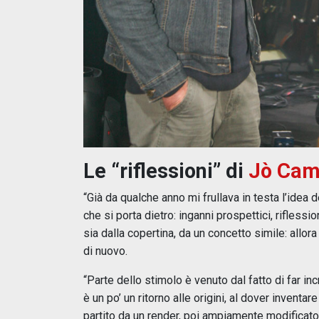
Le “riflessioni” di
Jò Ca
“Già da qualche anno mi frullava in testa l’idea
che si porta dietro: inganni prospettici, riflessio
sia dalla copertina, da un concetto simile: allo
di nuovo.
“Parte dello stimolo è venuto dal fatto di far in
è un po’ un ritorno alle origini, al dover invent
partito da un render, poi ampiamente modifica