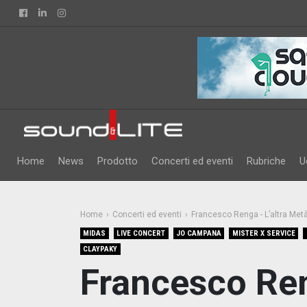
Facebook
Linkedin
Instagram
Home
News
Prodotto
Concerti ed eventi
Rubriche
U
Home
Concerti ed eventi
Francesco Renga - L’altra Met
MIDAS
LIVE CONCERT
JO CAMPANA
MISTER X SERVICE
CLAYPAKY
Francesco Ren