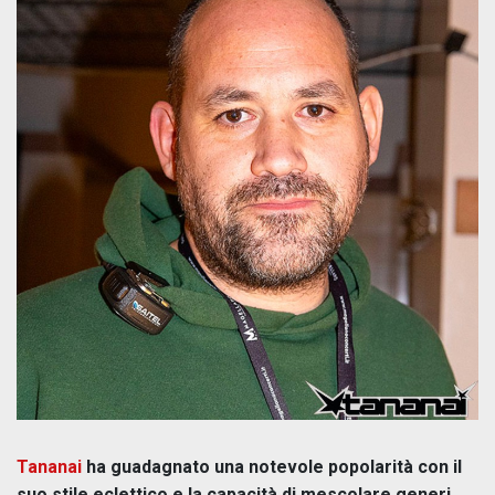
Tananai
ha guadagnato una notevole popolarità con il
suo stile eclettico e la capacità di mescolare generi