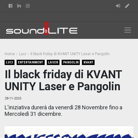
Facebook
Linkedin
Instagram
Home
Luci
Il black friday di KVANT UNITY Laser e Pangolin
LUCI
ENTERTAINMENT
LASER
PANGOLIN
KVANT
Il black friday di KVANT
UNITY Laser e Pangolin
28-11-2025
L'iniziativa durerà da venerdì 28 Novembre fino a
Mercoledì 31 dicembre.