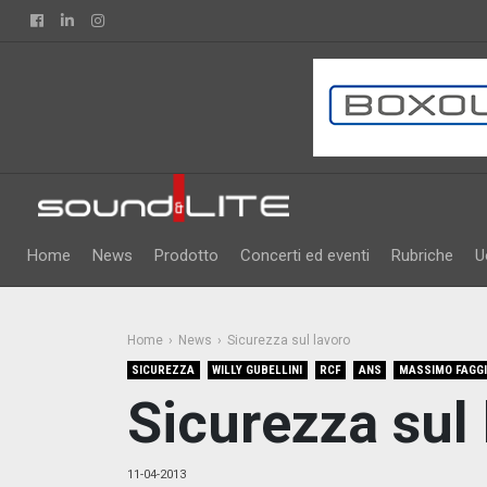
Facebook
Linkedin
Instagram
Home
News
Prodotto
Concerti ed eventi
Rubriche
U
Home
News
Sicurezza sul lavoro
SICUREZZA
WILLY GUBELLINI
RCF
ANS
MASSIMO FAGG
Sicurezza sul
11-04-2013