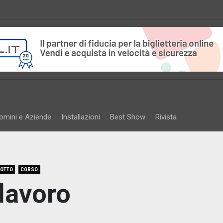
omini e Aziende
Installazioni
Best Show
Rivista
IOTTO
CORSO
 lavoro