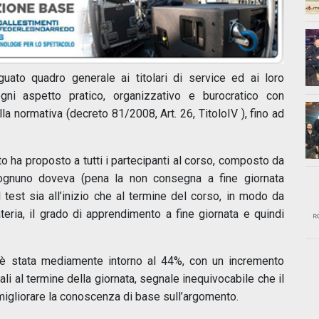
guato quadro generale ai titolari di service ed ai loro
ogni aspetto pratico, organizzativo e burocratico con
a normativa (decreto 81/2008, Art. 26, TitoloIV ), fino ad
tto ha proposto a tutti i partecipanti al corso, composto da
: ognuno doveva (pena la non consegna a fine giornata
l test sia all’inizio che al termine del corso, in modo da
teria, il grado di apprendimento a fine giornata e quindi
e è stata mediamente intorno al 44%, con un incremento
nali al termine della giornata, segnale inequivocabile che il
o migliorare la conoscenza di base sull’argomento.