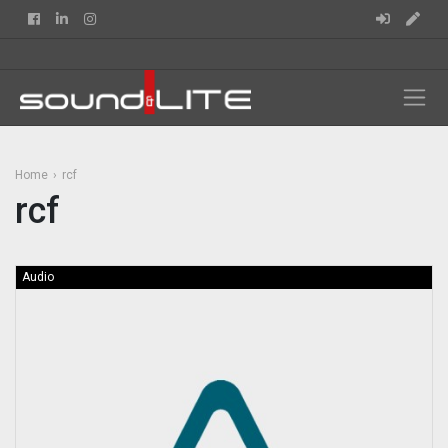
Facebook
Linkedin
Instagram
Home
rcf
rcf
Audio