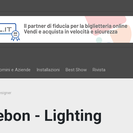
omini e Aziende
Installazioni
Best Show
Rivista
esigner
bon - Lighting