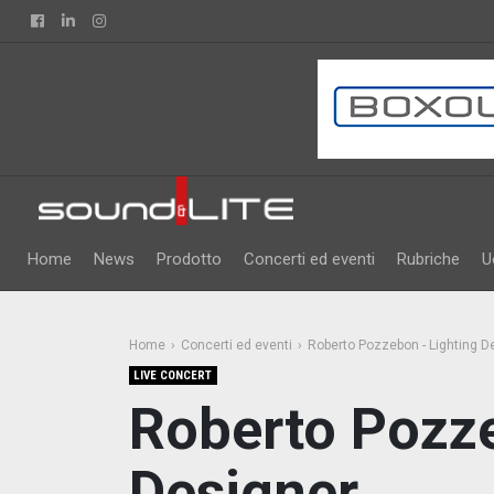
Facebook
Linkedin
Instagram
Home
News
Prodotto
Concerti ed eventi
Rubriche
U
Home
Concerti ed eventi
Roberto Pozzebon - Lighting D
LIVE CONCERT
Roberto Pozze
Designer