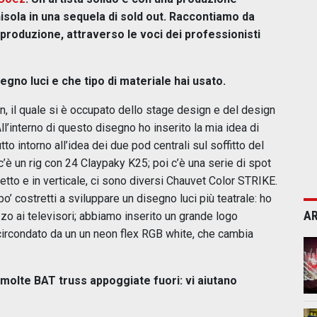
nisola in una sequela di sold out. Raccontiamo da
 produzione, attraverso le voci dei professionisti
egno luci e che tipo di materiale hai usato.
n, il quale si è occupato dello stage design e del design
ll’interno di questo disegno ho inserito la mia idea di
to intorno all’idea dei due pod centrali sul soffitto del
 c’è un rig con 24 Claypaky K25; poi c’è una serie di spot
 tetto e in verticale, ci sono diversi Chauvet Color STRIKE.
po’ costretti a sviluppare un disegno luci più teatrale: ho
AR
zo ai televisori; abbiamo inserito un grande logo
 circondato da un un neon flex RGB white, che cambia
 molte BAT truss appoggiate fuori: vi aiutano