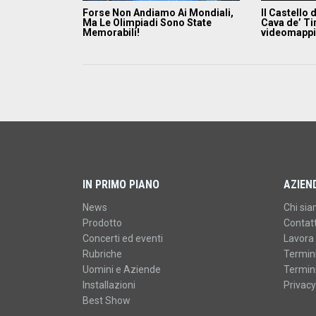
Forse Non Andiamo Ai Mondiali,
Il Castello 
Ma Le Olimpiadi Sono State
Cava de’ Tir
Memorabili!
videomapp
IN PRIMO PIANO
AZIEN
News
Chi si
Prodotto
Contatt
Concerti ed eventi
Lavora 
Rubriche
Termini
Uomini e Aziende
Termini
Installazioni
Privacy
Best Show