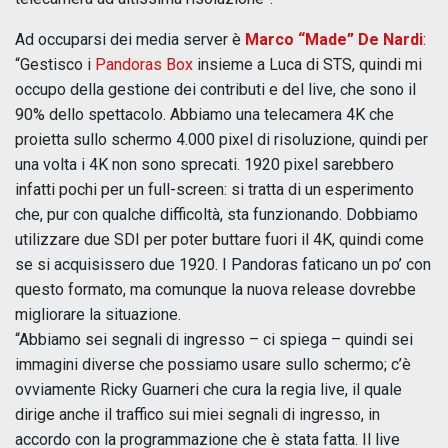
Ad occuparsi dei media server è
Marco “Made” De Nardi
:
“Gestisco i
Pandoras Box
insieme a Luca di STS, quindi mi
occupo della gestione dei contributi e del live, che sono il
90% dello spettacolo. Abbiamo una telecamera 4K che
proietta sullo schermo 4.000 pixel di risoluzione, quindi per
una volta i 4K non sono sprecati. 1920 pixel sarebbero
infatti pochi per un full-screen: si tratta di un esperimento
che, pur con qualche difficoltà, sta funzionando. Dobbiamo
utilizzare due SDI per poter buttare fuori il 4K, quindi come
se si acquisissero due 1920. I Pandoras faticano un po’ con
questo formato, ma comunque la nuova release dovrebbe
migliorare la situazione.
“Abbiamo sei segnali di ingresso – ci spiega – quindi sei
immagini diverse che possiamo usare sullo schermo; c’è
ovviamente Ricky Guarneri che cura la regia live, il quale
dirige anche il traffico sui miei segnali di ingresso, in
accordo con la programmazione che è stata fatta. Il live