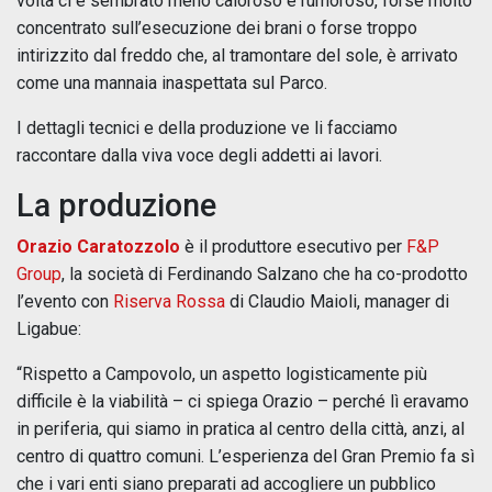
volta ci è sembrato meno caloroso e rumoroso, forse molto
concentrato sull’esecuzione dei brani o forse troppo
intirizzito dal freddo che, al tramontare del sole, è arrivato
come una mannaia inaspettata sul Parco.
I dettagli tecnici e della produzione ve li facciamo
raccontare dalla viva voce degli addetti ai lavori.
La produzione
Orazio Caratozzolo
è il produttore esecutivo per
F&P
Group
, la società di Ferdinando Salzano che ha co-prodotto
l’evento con
Riserva Rossa
di Claudio Maioli, manager di
Ligabue:
“Rispetto a Campovolo, un aspetto logisticamente più
difficile è la viabilità – ci spiega Orazio – perché lì eravamo
in periferia, qui siamo in pratica al centro della città, anzi, al
centro di quattro comuni. L’esperienza del Gran Premio fa sì
che i vari enti siano preparati ad accogliere un pubblico