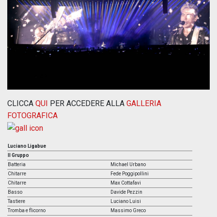
CLICCA
QUI
PER ACCEDERE ALLA
GALLERIA
FOTOGRAFICA
Luciano Ligabue
Il Gruppo
Batteria
Michael Urbano
Chitarre
Fede Poggipollini
Chitarre
Max Cottafavi
Basso
Davide Pezzin
Tastiere
Luciano Luisi
Tromba e flicorno
Massimo Greco