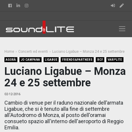
Facebook
Linkedin
Instagram
Home
Concerti ed eventi
Luciano Ligabue – Monza 24 e 25 settembre
AGORÀ
JO CAMPANA
LIGABUE
FRIENDS&PARTNERS
RCF
VARI*LITE
Luciano Ligabue – Monza
24 e 25 settembre
02-12-2016
Cambio di venue per il raduno nazionale dell’armata
Ligabue, che si è tenuto alla fine di settembre
all'Autodromo di Monza, al posto dell'oramai
consueto spazio all'interno dell'aeroporto di Reggio
Emilia.