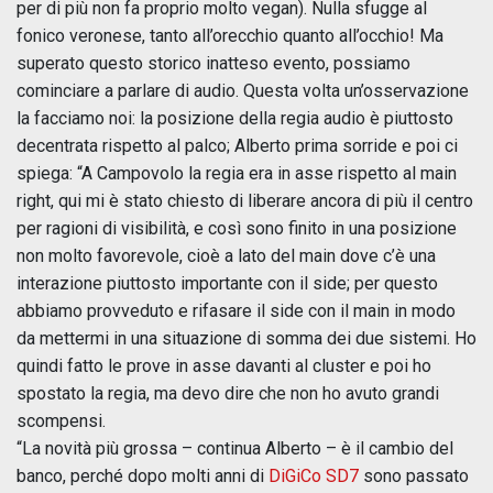
per di più non fa proprio molto vegan). Nulla sfugge al
fonico veronese, tanto all’orecchio quanto all’occhio! Ma
superato questo storico inatteso evento, possiamo
cominciare a parlare di audio. Questa volta un’osservazione
la facciamo noi: la posizione della regia audio è piuttosto
decentrata rispetto al palco; Alberto prima sorride e poi ci
spiega: “A Campovolo la regia era in asse rispetto al main
right, qui mi è stato chiesto di liberare ancora di più il centro
per ragioni di visibilità, e così sono finito in una posizione
non molto favorevole, cioè a lato del main dove c’è una
interazione piuttosto importante con il side; per questo
abbiamo provveduto e rifasare il side con il main in modo
da mettermi in una situazione di somma dei due sistemi. Ho
quindi fatto le prove in asse davanti al cluster e poi ho
spostato la regia, ma devo dire che non ho avuto grandi
scompensi.
“La novità più grossa – continua Alberto – è il cambio del
banco, perché dopo molti anni di
DiGiCo SD7
sono passato