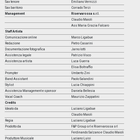
Sax tenore
Emiliano Vernizzi
Sax baritono
Corrado Terzi
Management
Riservarossa s.r.l.
Claudio Maioli
Ass Maria Grazia Falcaro
Staff Artista
Comunicazione online
Marco Ligabue
Redazione
Pietro Casarini
Documentazione fotografica
Jarno Iotti
Assistenza legale
Patrizio Visco
Assistenza artista
Luca Guerra
Elisa Boltraffio
Prompter
Umberto Zini
Band Assistant
Paolo Salandini
Stylist
Lucia Chiappini
Assistenza Management e sponsor
Daniela Bellesia
Vocal Coach
Maurizio Zappatini
Credits
Ideato da
Luciano Ligabue
Claudio Maioli
Regia
Luciano Ligabue
Prodotto da
F&P Group srl e Riservarossa srl
Ferdinando Salzano e Claudio Maioli
Produttore Musicale
Luciano Luisi