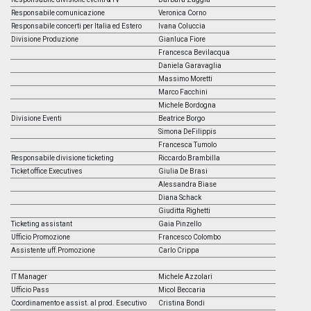
Responsabile comunicazione
Veronica Corno
Responsabile concerti per Italia ed Estero
Ivana Coluccia
Divisione Produzione
Gianluca Fiore
Francesca Bevilacqua
Daniela Garavaglia
Massimo Moretti
Marco Facchini
Michele Bordogna
Divisione Eventi
Beatrice Borgo
Simona DeFilippis
Francesca Tumolo
Responsabile divisione ticketing
Riccardo Brambilla
Ticket office Executives
Giulia De Brasi
Alessandra Biase
Diana Schack
Giuditta Righetti
Ticketing assistant
Gaia Pinzello
Ufficio Promozione
Francesco Colombo
Assistente uff.Promozione
Carlo Crippa
IT Manager
Michele Azzolari
Ufficio Pass
Micol Beccaria
Coordinamento e assist. al prod. Esecutivo
Cristina Bondi