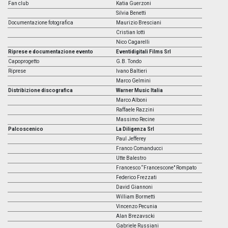
Fan club
Katia Guerzoni
Silvia Benetti
Documentazione fotografica
Maurizio Bresciani
Cristian Iotti
Nico Cagarelli
Riprese e documentazione evento
Eventidigitali Films Srl
Capoprogetto
G.B. Tondo
Riprese
Ivano Baltieri
Marco Gelmini
Distribizione discografica
Warner Music Italia
Marco Alboni
Raffaele Razzini
Massimo Recine
Palcoscenico
La Diligenza Srl
Paul Jefferey
Franco Comanducci
Utte Balestro
Francesco “Francescone" Rompato
Federico Frezzati
David Giannoni
William Bormetti
Vincenzo Pecunia
Alan Brezavscki
Gabriele Russiani