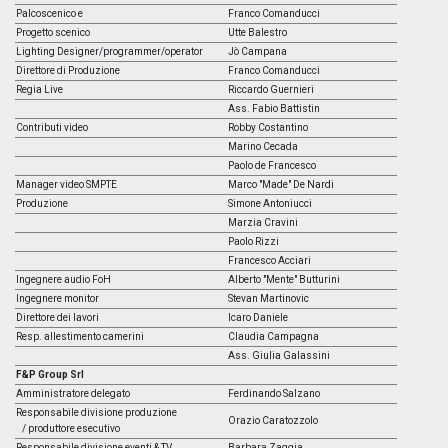
Palcoscenico e
Franco Comanducci
Progetto scenico
Utte Balestro
Lighting Designer/programmer/operator
Jò Campana
Direttore di Produzione
Franco Comanducci
Regia Live
Riccardo Guernieri
Ass. Fabio Battistin
Contributi video
Robby Costantino
Marino Cecada
Paolo de Francesco
Manager video SMPTE
Marco "Made" De Nardi
Produzione
Simone Antoniucci
Marzia Cravini
Paolo Rizzi
Francesco Acciari
Ingegnere audio FoH
Alberto "Mente" Butturini
Ingegnere monitor
Stevan Martinovic
Direttore dei lavori
Icaro Daniele
Resp. allestimento camerini
Claudia Campagna
Ass. Giulia Galassini
F&P Group Srl
Amministratore delegato
Ferdinando Salzano
Responsabile divisione produzione
Orazio Caratozzolo
/ produttore esecutivo
Responsabile divisione eventi & TV
Barbara Zaggia