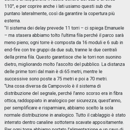
110°, e per coprire anche i lati usiamo questi sub che
puntano lateralmente, così da garantire la copertura più
esterna.
“Il sistema dei delay prevede 11 torri – ci spiega Emanuele
– ma stasera abbiamo tolto l’ultima fila perché il parco sarà
meno pieno; ogni torre è composta da 16 moduli e 6 sub in
end-fire con tre gruppi da due sub, tranne le due centrali
della prima fila. Questo garantisce che le torri non suonino
dietro, migliorando molto l’ascolto del pubblico. La distanza
delle prime torri dal main è di 65 metri, mentre le
successive sono poste a 75 metri e poi a 70 metri.
“Una cosa diversa da Campovolo è il sistema di
distribuzione del segnale, perché l’anno scorso era in fibra
ottica, raddoppiato in analogico per sicurezza; quest’anno,
per semplificare e risparmiare, abbiamo scelto la sola
normale distribuzione in analogico. Tutto il cablaggio è stato
interrato dentro canaline sottoterra scavate appositamente.
Per ogni torre abbiamo portato l’alimentazione e un cavo di