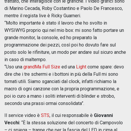
trattato, che interagisce con le grafiche. I video grafici sono
di Marino Cecada, Roby Costantino e Paolo De Francesco,
mentre il regista live è Ricky Guarneri.
“Molto importante è stato il lavoro che ho svolto in
WYSIWYG proprio qui nel mio box: mi sono fatto portare un
grande monitor, la console, ed ho preparato la
programmazione dei pezzi, così poi ho dovuto fare sul
posto solo le rifiniture, un modo per andare sul sicuro anche
in caso di maltempo.
“Uso una
grandMa Full Size
ed una
Light
come spare: devo
dire che i tre schermi e i bottoni in più della Full mi sono
tornati utili. Siamo sganciati dal clock, infatti richiamo la
macro di ogni canzone con la propria programmazione, e
poi io curo a mano i soliti interventi di blinder e strobo,
secondo una prassi ormai consolidata”.
Il service video è
STS
, il cui responsabile è
Giovanni
Vecchi
: “È la stessa soluzione del concerto di Campovolo
– ci spiega – tranne che per la fascia del LED in cima al