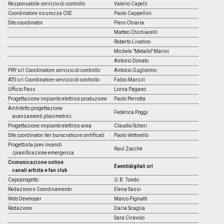
Responsabile servizio di controllo
Valerio Capelli
Coordinatore sicurezza CSE
Paolo Cappellini
Site coordinator
Piero Chiaria
Matteo Chichiarelli
Roberto Livatino
Michele "Metallo" Marini
Antonio Donato
PRY srl Coordinatore servizio di controllo
Antonio Guglielmo
ATS srl Coordinatore servizio di controllo
Fabio Marsili
Ufficio Pass
Lorna Pagano
Progettazione impianto elettrico produzione
Paolo Perrotta
Architetto progettazione
Federica Poggi
avanzamenti planimetrici
Progettazione impianto elettrico area
Claudio Scheri
Site coordinator iter burocratico e certificati
Paolo Vettorello
Progettista prev.incendi
Raul Zacchè
/pianificazione emergenza
Comunicazione online
Eventidigitali srl
canali artista e fan club
Capoprogetto
G.B. Tondo
Redazione e Coordinamento
Elena Sassi
Web Developer
Marco Pignatti
Redazione
Daria Scaglia
Sara Ciravolo