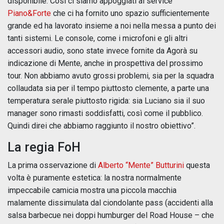
disponibile. Così ci siamo appoggiati al service
Piano&Forte
che ci ha fornito uno spazio sufficientemente
grande ed ha lavorato insieme a noi nella messa a punto dei
tanti sistemi. Le console, come i microfoni e gli altri
accessori audio, sono state invece fornite da Agorà su
indicazione di Mente, anche in prospettiva del prossimo
tour. Non abbiamo avuto grossi problemi, sia per la squadra
collaudata sia per il tempo piuttosto clemente, a parte una
temperatura serale piuttosto rigida: sia Luciano sia il suo
manager sono rimasti soddisfatti, così come il pubblico.
Quindi direi che abbiamo raggiunto il nostro obiettivo”.
La regia FoH
La prima osservazione di
Alberto “Mente” Butturini
questa
volta è puramente estetica: la nostra normalmente
impeccabile camicia mostra una piccola macchia
malamente dissimulata dal ciondolante pass (accidenti alla
salsa barbecue nei doppi humburger del Road House – che