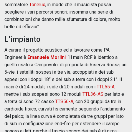
sommatore
Tonelux
, in modo che il musicista possa
scegliere i vari percorsi sonori: insomma una serie di
combinazioni che danno mille sfumature di colore, molto
belle ed efficaci”.
L’impianto
A curare il progetto acustico ed a lavorare come PA
Engineer è
Emanuele Morlini
: “Il main RCF è identico a
quello usato a Campovolo, di proprietà di Riserva Rossa, un
5‑vie: i satelliti sospesi a tre vie, accoppiati a dei sub
appesi con i doppi 18” e dei sub a terra con i doppi 21”. Il
main è di 24 moduli, i side di 20 moduli con i
TTL55-A
,
mentre i sub sospesi sono 12 moduli
TTL36-AS
per lato e
a terra ci sono 72 casse
TTS56-A
, con 20 gruppi da tre in
cardioide fisico, curvati fisicamente seguendo l’andamento
del palco; la linea curva è completata da tre gruppi per lato
di sub in configurazione end-fire per estendere il campo
sonoro ai lati, perché il fascio sonoro dei sub è di circa