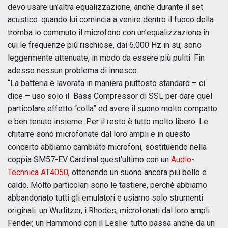
devo usare un’altra equalizzazione, anche durante il set
acustico: quando lui comincia a venire dentro il fuoco della
tromba io commuto il microfono con un’equalizzazione in
cui le frequenze più rischiose, dai 6.000 Hz in su, sono
leggermente attenuate, in modo da essere più puliti. Fin
adesso nessun problema di innesco.
“La batteria è lavorata in maniera piuttosto standard – ci
dice – uso solo il Bass Compressor di SSL per dare quel
particolare effetto “colla” ed avere il suono molto compatto
e ben tenuto insieme. Per il resto è tutto molto libero. Le
chitarre sono microfonate dal loro ampli e in questo
concerto abbiamo cambiato microfoni, sostituendo nella
coppia SM57-EV Cardinal quest’ultimo con un
Audio-
Technica AT4050
, ottenendo un suono ancora più bello e
caldo. Molto particolari sono le tastiere, perché abbiamo
abbandonato tutti gli emulatori e usiamo solo strumenti
originali: un Wurlitzer, i Rhodes, microfonati dal loro ampli
Fender, un Hammond con il Leslie: tutto passa anche da un