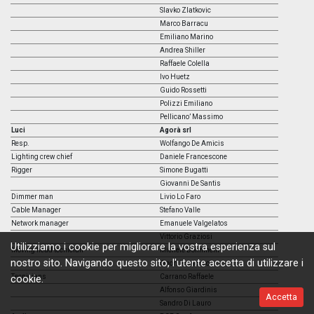
Slavko Zlatkovic
Marco Barracu
Emiliano Marino
Andrea Shiller
Raffaele Colella
Ivo Huetz
Guido Rossetti
Polizzi Emiliano
Pellicano’ Massimo
Luci
Agorà srl
Resp.
Wolfango De Amicis
Lighting crew chief
Daniele Francescone
Rigger
Simone Bugatti
Giovanni De Santis
Dimmer man
Livio Lo Faro
Cable Manager
Stefano Valle
Network manager
Emanuele Valgelatos
Vittorio Graziosi
Utilizziamo i cookie per migliorare la vostra esperienza sul
Moving head tecnician
Michele Donninelli
nostro sito. Navigando questo sito, l'utente accetta di utilizzare i
Onori Francesco
Tecnicians
Carrano Raffaele
cookie.
Alfonso Giardinis
Accetta
Sandro Di Lauro