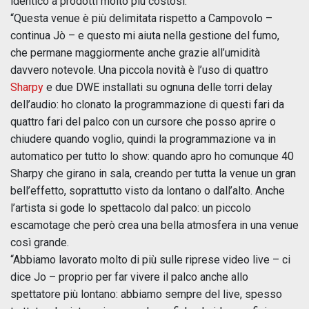
identico a prodotti molto più costosi.
“Questa venue è più delimitata rispetto a Campovolo –
continua Jò – e questo mi aiuta nella gestione del fumo,
che permane maggiormente anche grazie all’umidità
davvero notevole. Una piccola novità è l’uso di quattro
Sharpy
e due DWE installati su ognuna delle torri delay
dell’audio: ho clonato la programmazione di questi fari da
quattro fari del palco con un cursore che posso aprire o
chiudere quando voglio, quindi la programmazione va in
automatico per tutto lo show: quando apro ho comunque 40
Sharpy che girano in sala, creando per tutta la venue un gran
bell’effetto, soprattutto visto da lontano o dall’alto. Anche
l’artista si gode lo spettacolo dal palco: un piccolo
escamotage che però crea una bella atmosfera in una venue
così grande.
“Abbiamo lavorato molto di più sulle riprese video live – ci
dice Jo – proprio per far vivere il palco anche allo
spettatore più lontano: abbiamo sempre del live, spesso