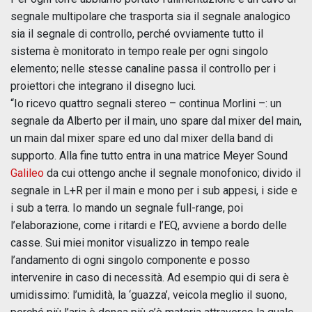
segnale multipolare che trasporta sia il segnale analogico
sia il segnale di controllo, perché ovviamente tutto il
sistema è monitorato in tempo reale per ogni singolo
elemento; nelle stesse canaline passa il controllo per i
proiettori che integrano il disegno luci.
“Io ricevo quattro segnali stereo – continua Morlini –: un
segnale da Alberto per il main, uno spare dal mixer del main,
un main dal mixer spare ed uno dal mixer della band di
supporto. Alla fine tutto entra in una matrice Meyer Sound
Galileo
da cui ottengo anche il segnale monofonico; divido il
segnale in L+R per il main e mono per i sub appesi, i side e
i sub a terra. Io mando un segnale full-range, poi
l’elaborazione, come i ritardi e l’EQ, avviene a bordo delle
casse. Sui miei monitor visualizzo in tempo reale
l’andamento di ogni singolo componente e posso
intervenire in caso di necessità. Ad esempio qui di sera è
umidissimo: l’umidità, la ‘guazza’, veicola meglio il suono,