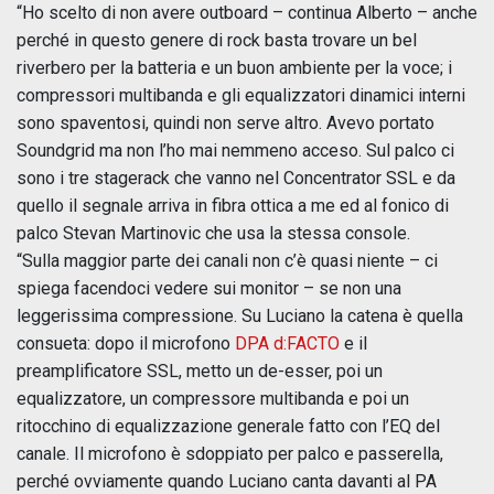
“Ho scelto di non avere outboard – continua Alberto – anche
perché in questo genere di rock basta trovare un bel
riverbero per la batteria e un buon ambiente per la voce; i
compressori multibanda e gli equalizzatori dinamici interni
sono spaventosi, quindi non serve altro. Avevo portato
Soundgrid ma non l’ho mai nemmeno acceso. Sul palco ci
sono i tre stagerack che vanno nel Concentrator SSL e da
quello il segnale arriva in fibra ottica a me ed al fonico di
palco Stevan Martinovic che usa la stessa console.
“Sulla maggior parte dei canali non c’è quasi niente – ci
spiega facendoci vedere sui monitor – se non una
leggerissima compressione. Su Luciano la catena è quella
consueta: dopo il microfono
DPA d:FACTO
e il
preamplificatore SSL, metto un de-esser, poi un
equalizzatore, un compressore multibanda e poi un
ritocchino di equalizzazione generale fatto con l’EQ del
canale. Il microfono è sdoppiato per palco e passerella,
perché ovviamente quando Luciano canta davanti al PA