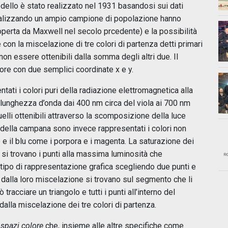
 modello è stato realizzato nel 1931 basandosi sui dati
analizzando un ampio campione di popolazione hanno
coperta da Maxwell nel secolo prcedente) e la possibilità
le con la miscelazione di tre colori di partenza detti primari
on essere ottenibili dalla somma degli altri due. Il
lore con due semplici coordinate x e y.
tati i colori puri della radiazione elettromagnetica alla
 lunghezza d’onda dai 400 nm circa del viola ai 700 nm
quelli ottenibili attraverso la scomposizione della luce
e della campana sono invece rappresentati i colori non
so e il blu come i porpora e i magenta. La saturazione dei
 si trovano i punti alla massima luminosità che
o tipo di rappresentazione grafica scegliendo due punti e
ili dalla loro miscelazione si trovano sul segmento che li
 tracciare un triangolo e tutti i punti all’interno del
dalla miscelazione dei tre colori di partenza.
i
spazi colore
che, insieme alle altre specifiche come