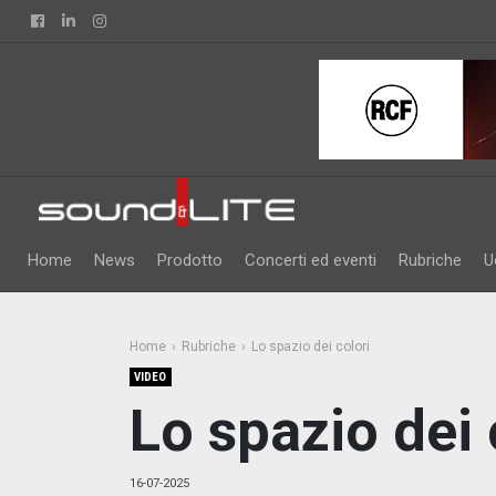
Facebook
Linkedin
Instagram
Home
News
Prodotto
Concerti ed eventi
Rubriche
U
Home
Rubriche
Lo spazio dei colori
VIDEO
Lo spazio dei 
16-07-2025