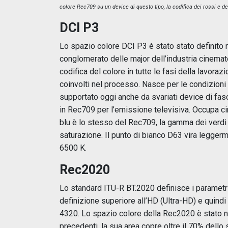
colore Rec709 su un device di questo tipo, la codifica dei rossi e de
DCI P3
Lo spazio colore DCI P3 è stato stato definito ne
conglomerato delle major dell’industria cinemato
codifica del colore in tutte le fasi della lavorazio
coinvolti nel processo. Nasce per le condizioni
supportato oggi anche da svariati device di fas
in Rec709 per l’emissione televisiva. Occupa cir
blu è lo stesso del Rec709, la gamma dei verdi
saturazione. Il punto di bianco D63 vira legger
6500 K.
Rec2020
Lo standard ITU-R BT.2020 definisce i parametri 
definizione superiore all’HD (Ultra-HD) e quindi
4320. Lo spazio colore della Rec2020 è stato n
precedenti, la sua area copre oltre il 70% dello s