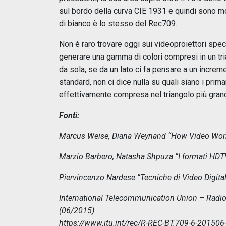
sul bordo della curva CIE 1931 e quindi sono mo
di bianco è lo stesso del Rec709.
Non è raro trovare oggi sui videoproiettori spe
generare una gamma di colori compresi in un tr
da sola, se da un lato ci fa pensare a un increme
standard, non ci dice nulla su quali siano i prim
effettivamente compresa nel triangolo più gran
Fonti:
Marcus Weise, Diana Weynand “How Video Work
Marzio Barbero, Natasha Shpuza “I formati HDTV
Piervincenzo Nardese “Tecniche di Video Digit
International Telecommunication Union – Rad
(06/2015)
https://www.itu.int/rec/R-REC-BT.709-6-201506-