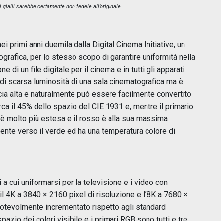
i gialli sarebbe certamente non fedele all’originale.
i primi anni duemila dalla Digital Cinema Initiative, un
grafica, per lo stesso scopo di garantire uniformità nella
ne di un file digitale per il cinema e in tutti gli apparati
 di scarsa luminosità di una sala cinematografica ma è
cia alta e naturalmente può essere facilmente convertito
ca il 45% dello spazio del CIE 1931 e, mentre il primario
 è molto più estesa e il rosso è alla sua massima
mente verso il verde ed ha una temperatura colore di
a cui uniformarsi per la televisione e i video con
 il 4K a 3840 × 2160 pixel di risoluzione e l’8K a 7680 ×
otevolmente incrementato rispetto agli standard
pazio dei colori visibile e i primari RGB sono tutti e tre