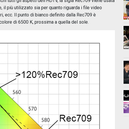
hi tutti gli aspetti dell’HDTV, la sigla Rec709 viene usata
 il più utilizzato sia per quanto riguarda i file video
ri, ecc. Il punto di bianco definito dalla Rec709 è
olore di 6500 K, prossima a quella del sole.