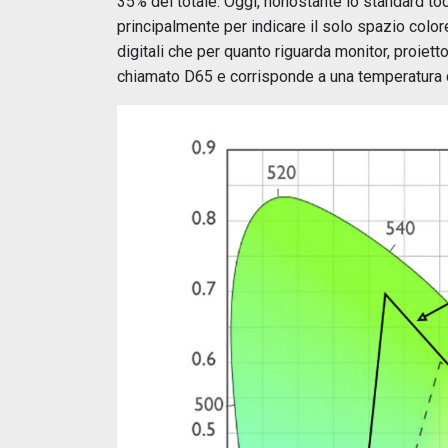
35% del totale. Oggi, nonostante lo standard tocc
principalmente per indicare il solo spazio colore,
digitali che per quanto riguarda monitor, proietto
chiamato D65 e corrisponde a una temperatura c