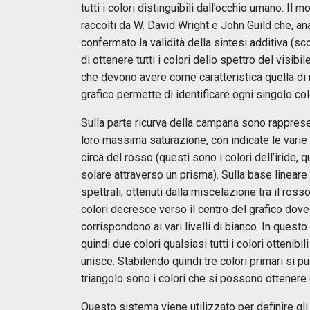
tutti i colori distinguibili dall’occhio umano. Il
raccolti da W. David Wright e John Guild che, 
confermato la validità della sintesi additiva (s
di ottenere tutti i colori dello spettro del visibi
che devono avere come caratteristica quella di n
grafico permette di identificare ogni singolo co
Sulla parte ricurva della campana sono rappresen
loro massima saturazione, con indicate le varie
circa del rosso (questi sono i colori dell’iride, 
solare attraverso un prisma). Sulla base linear
spettrali, ottenuti dalla miscelazione tra il ros
colori decresce verso il centro del grafico dove
corrispondono ai vari livelli di bianco. In quest
quindi due colori qualsiasi tutti i colori ottenib
unisce. Stabilendo quindi tre colori primari si può
triangolo sono i colori che si possono ottenere 
Questo sistema viene utilizzato per definire gl