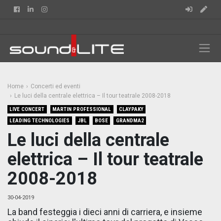
Facebook
Linkedin
Instagram
Home
Concerti ed eventi
Le luci della centrale elettrica – Il tour teatrale 2008-2018
LIVE CONCERT
MARTIN PROFESSIONAL
CLAYPAKY
LEADING TECHNOLOGIES
JBL
BOSE
GRANDMA2
Le luci della centrale
elettrica – Il tour teatrale
2008-2018
30-04-2019
La band festeggia i dieci anni di carriera, e insieme