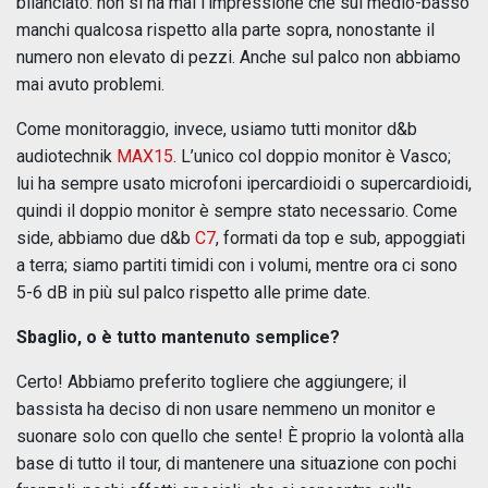
bilanciato: non si ha mai l’impressione che sul medio-basso
manchi qualcosa rispetto alla parte sopra, nonostante il
numero non elevato di pezzi. Anche sul palco non abbiamo
mai avuto problemi.
Come monitoraggio, invece, usiamo tutti monitor d&b
audiotechnik
MAX15
. L’unico col doppio monitor è Vasco;
lui ha sempre usato microfoni ipercardioidi o supercardioidi,
quindi il doppio monitor è sempre stato necessario. Come
side, abbiamo due d&b
C7
, formati da top e sub, appoggiati
a terra; siamo partiti timidi con i volumi, mentre ora ci sono
5-6 dB in più sul palco rispetto alle prime date.
Sbaglio, o è tutto mantenuto semplice?
Certo! Abbiamo preferito togliere che aggiungere; il
bassista ha deciso di non usare nemmeno un monitor e
suonare solo con quello che sente! È proprio la volontà alla
base di tutto il tour, di mantenere una situazione con pochi