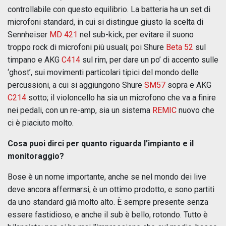
controllabile con questo equilibrio. La batteria ha un set di
microfoni standard, in cui si distingue giusto la scelta di
Sennheiser
MD 421
nel sub-kick, per evitare il suono
troppo rock di microfoni più usuali; poi Shure
Beta 52
sul
timpano e AKG
C414
sul rim, per dare un po’ di accento sulle
‘ghost’, sui movimenti particolari tipici del mondo delle
percussioni, a cui si aggiungono Shure
SM57
sopra e AKG
C214
sotto; il violoncello ha sia un microfono che va a finire
nei pedali, con un re-amp, sia un sistema
REMIC
nuovo che
ci è piaciuto molto.
Cosa puoi dirci per quanto riguarda l’impianto e il
monitoraggio?
Bose è un nome importante, anche se nel mondo dei live
deve ancora affermarsi; è un ottimo prodotto, e sono partiti
da uno standard già molto alto. È sempre presente senza
essere fastidioso, e anche il sub è bello, rotondo. Tutto è