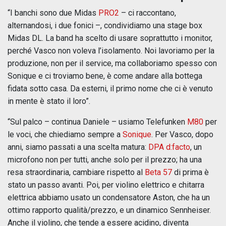
“I banchi sono due Midas
PRO2
– ci raccontano,
alternandosi, i due fonici –, condividiamo una stage box
Midas DL. La band ha scelto di usare soprattutto i monitor,
perché Vasco non voleva l’isolamento. Noi lavoriamo per la
produzione, non per il service, ma collaboriamo spesso con
Sonique e ci troviamo bene, è come andare alla bottega
fidata sotto casa. Da esterni, il primo nome che ci è venuto
in mente è stato il loro”.
“Sul palco – continua Daniele – usiamo Telefunken
M80
per
le voci, che chiediamo sempre a
Sonique
. Per Vasco, dopo
anni, siamo passati a una scelta matura:
DPA d:facto
, un
microfono non per tutti, anche solo per il prezzo; ha una
resa straordinaria, cambiare rispetto al
Beta 57
di prima è
stato un passo avanti. Poi, per violino elettrico e chitarra
elettrica abbiamo usato un condensatore Aston, che ha un
ottimo rapporto qualità/prezzo, e un dinamico Sennheiser.
Anche il violino, che tende a essere acidino, diventa