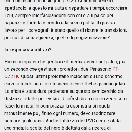
che richiamano ogni singolo pezzo. Conosco bene lo
spettacolo, e questo mi aiuta a rispettare i tempi, accorciare
i bui, sempre interfacciandomi con chi è sul palco per
sapere se l’artista è pronto e la scena pulita. Il grosso
lavoro per i coreografi è stato quello di ridurre le transizioni,
per noi, di conseguenza, quello di programmazione”.
In regia cosa utilizzi?
Ho un computer che gestisce il media-server sul palco, più
un secondo che gestisce i proiettori, due Panasonic
PT-
DZ21K
. Questi ultimi proiettano incrociati su uno schermo
curvo a fondo nero, molto vicini e con ottiche grandangolari.
La sfida è stata dura: proiettare su questo semicerchio da
distanze ridotte per evitare di infastidire i numeri aerei con i
fasci luminosi. In ogni piazza la geometria si regola
manualmente poi, finito ogni numero, devo raddrizzare
sempre qualcosina. Anche l’utilizzo del PVC nero è stata
una sfida: la scelta del nero è dettata dalla ricerca di