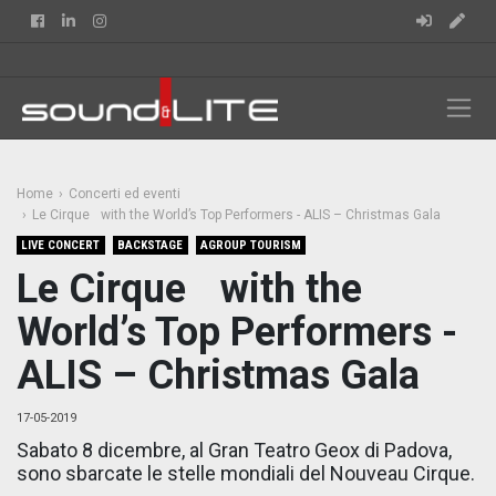
Facebook
Linkedin
Instagram
Home
Concerti ed eventi
Le Cirque with the World’s Top Performers - ALIS – Christmas Gala
LIVE CONCERT
BACKSTAGE
AGROUP TOURISM
Le Cirque with the
World’s Top Performers -
ALIS – Christmas Gala
17-05-2019
Sabato 8 dicembre, al Gran Teatro Geox di Padova,
sono sbarcate le stelle mondiali del Nouveau Cirque.