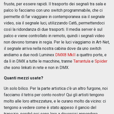
fruste, per essere rapidi. Il trasporto dei segnali tra sala e
palco lo facciamo con uno switch programmabile, che ci
permette di far viaggiare in contemporanea sia il segnale
video, sia il segnale luci, utilizzando Cat6, permettendoci
così la ridondanza di due trasporti. Il media server è sul
palco e viene controllato in remoto, quindi i segnali video
non devono tornare in regia. Per le luci viaggiamo in Art-Net,
il segnale arriva nella nostra cabina dove da uno switch
andiamo a due nodi Luminex
DMX8 MkII
a quattro porte, e
da lì in DMX a tutte le macchine, tranne
Tarrantula
e
Spiider
che sono linkati in rete e non in DMX.
Quanti mezzi usate?
Un solo bilico. Per la parte artistica c’è un altro furgone, noi
facciamo il tetris per conto nostro! Qui gli artisti tengono
molto alle loro attrezzature, e le curano molto da vicino: ci
tengono a vedere come è stato appeso il gancio del
trapezio, perché poi sono loro a dovercisi appendere.