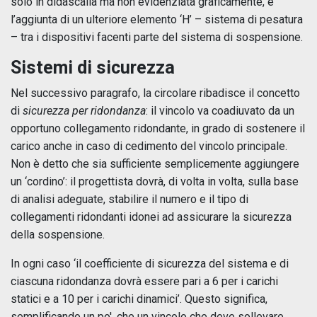
solo in didascalia ma non evidenziata graficamente, e
l’aggiunta di un ulteriore elemento ‘H’ – sistema di pesatura
– tra i dispositivi facenti parte del sistema di sospensione.
Sistemi di sicurezza
Nel successivo paragrafo, la circolare ribadisce il concetto
di
sicurezza per ridondanza
: il vincolo va coadiuvato da un
opportuno collegamento ridondante, in grado di sostenere il
carico anche in caso di cedimento del vincolo principale.
Non è detto che sia sufficiente semplicemente aggiungere
un ‘cordino’: il progettista dovrà, di volta in volta, sulla base
di analisi adeguate, stabilire il numero e il tipo di
collegamenti ridondanti idonei ad assicurare la sicurezza
della sospensione.
In ogni caso ‘il coefficiente di sicurezza del sistema e di
ciascuna ridondanza dovrà essere pari a 6 per i carichi
statici e a 10 per i carichi dinamici’. Questo significa,
semplificando un po', che un vincolo che deve sollevare