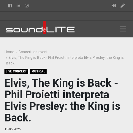
Facebook
Linkedin
Instagram
Home
Concerti ed eventi
Elvis, The King is Back - Phil Proietti interpreta Elvis Presley: the King is
Back.
LIVE CONCERT
MUSICAL
Elvis, The King is Back -
Phil Proietti interpreta
Elvis Presley: the King is
Back.
15-05-2026