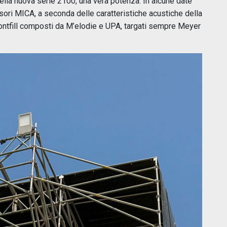
 della nuova serie 2100, una vera potenza. In alcune date
sori MICA, a seconda delle caratteristiche acustiche della
frontfill composti da M’elodie e UPA, targati sempre Meyer