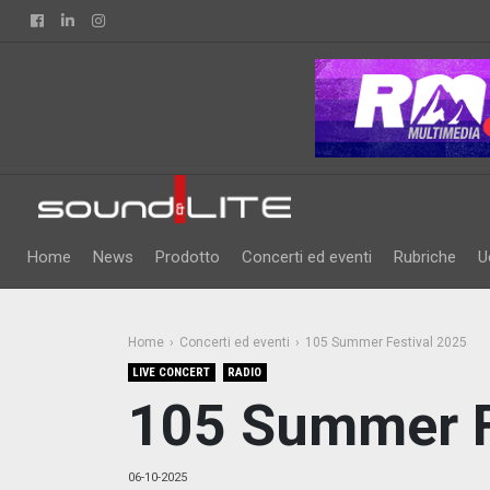
Facebook
Linkedin
Instagram
Home
News
Prodotto
Concerti ed eventi
Rubriche
U
Home
Concerti ed eventi
105 Summer Festival 2025
LIVE CONCERT
RADIO
105 Summer F
06-10-2025