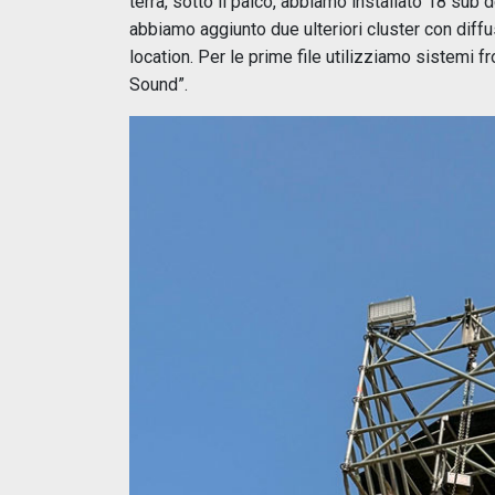
terra, sotto il palco, abbiamo installato 18 sub
abbiamo aggiunto due ulteriori cluster con diffu
location. Per le prime file utilizziamo sistemi 
Sound”.