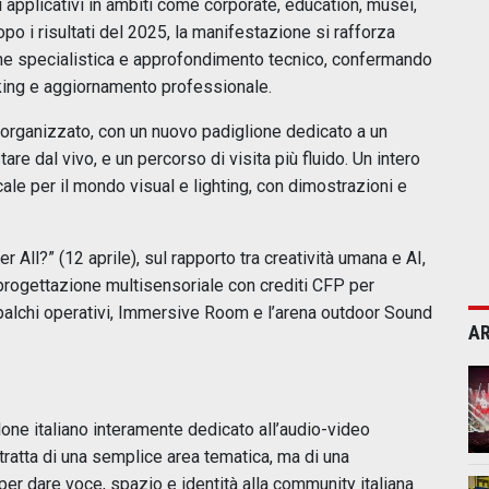
i applicativi in ambiti come corporate, education, musei,
opo i risultati del 2025, la manifestazione si rafforza
ne specialistica e approfondimento tecnico, confermando
orking e aggiornamento professionale.
iorganizzato, con un nuovo padiglione dedicato a un
e dal vivo, e un percorso di visita più fluido. Un intero
ale per il mondo visual e lighting, con dimostrazioni e
 All?” (12 aprile), sul rapporto tra creatività umana e AI,
 progettazione multisensoriale con crediti CFP per
 palchi operativi, Immersive Room e l’arena outdoor Sound
AR
lone italiano interamente dedicato all’audio-video
tratta di una semplice area tematica, ma di una
 per dare voce, spazio e identità alla community italiana