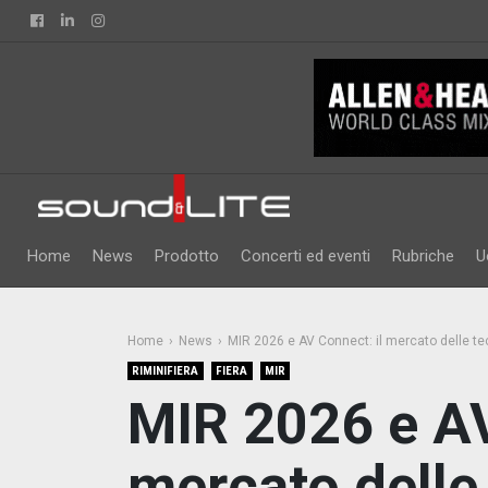
Facebook
Linkedin
Instagram
Home
News
Prodotto
Concerti ed eventi
Rubriche
U
Home
News
MIR 2026 e AV Connect: il mercato delle te
RIMINIFIERA
FIERA
MIR
MIR 2026 e AV
mercato delle