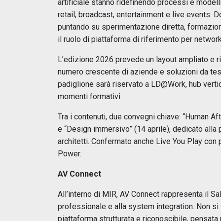
artificiale stanno ridefinendo processi e modell
retail, broadcast, entertainment e live events. D
puntando su sperimentazione diretta, formazio
il ruolo di piattaforma di riferimento per netw
L’edizione 2026 prevede un layout ampliato e r
numero crescente di aziende e soluzioni da testar
padiglione sarà riservato a LD@Work, hub vertic
momenti formativi.
Tra i contenuti, due convegni chiave: “Human After
e “Design immersivo” (14 aprile), dedicato alla
architetti. Confermato anche Live You Play con
Power.
AV Connect
All’interno di MIR, AV Connect rappresenta il Sa
professionale e alla system integration. Non si 
piattaforma strutturata e riconoscibile, pensata