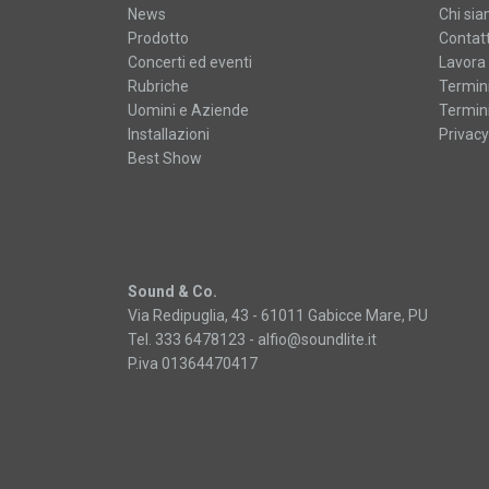
News
Chi si
Prodotto
Contatt
Concerti ed eventi
Lavora 
Rubriche
Termini
Uomini e Aziende
Termini
Installazioni
Privacy
Best Show
Sound & Co.
Via Redipuglia, 43 - 61011 Gabicce Mare, PU
Tel. 333 6478123 -
alfio@soundlite.it
P.iva 01364470417