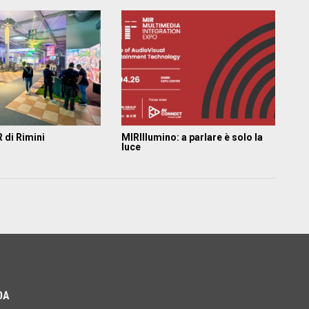
R di Rimini
MIRIllumino: a parlare è solo la
luce
DA