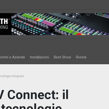
omini e Aziende
Installazioni
Best Show
Rivista
cnologie integrate
 Connect: il
 tecnologie