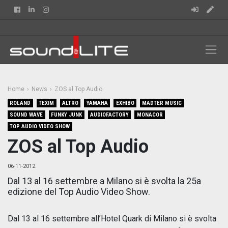
Facebook
Linkedin
Instagram
Home
News
ZOS al Top Audio
ROLAND
TEXIM
ALTRO
YAMAHA
EXHIBO
MADTER MUSIC
SOUND WAVE
FUNKY JUNK
AUDIOFACTORY
MONACOR
TOP AUDIO VIDEO SHOW
ZOS al Top Audio
06-11-2012
Dal 13 al 16 settembre a Milano si è svolta la 25a
edizione del Top Audio Video Show.
Dal 13 al 16 settembre all’Hotel Quark di Milano si è svolta