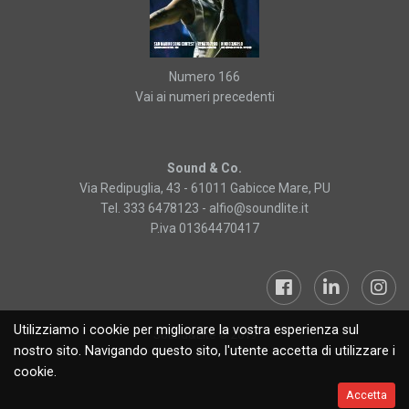
Numero 166
Vai ai numeri precedenti
Sound & Co.
Via Redipuglia, 43 - 61011 Gabicce Mare, PU
Tel. 333 6478123 -
alfio@soundlite.it
P.iva 01364470417
Utilizziamo i cookie per migliorare la vostra esperienza sul
Sound&Lite © 2019
nostro sito. Navigando questo sito, l'utente accetta di utilizzare i
cookie.
Accetta