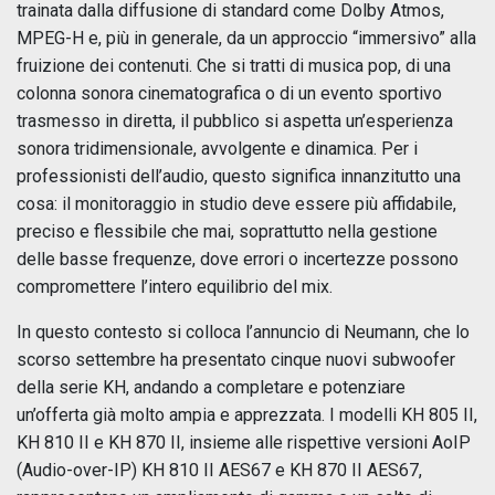
trainata dalla diffusione di standard come Dolby Atmos,
MPEG-H e, più in generale, da un approccio “immersivo” alla
fruizione dei contenuti. Che si tratti di musica pop, di una
colonna sonora cinematografica o di un evento sportivo
trasmesso in diretta, il pubblico si aspetta un’esperienza
sonora tridimensionale, avvolgente e dinamica. Per i
professionisti dell’audio, questo significa innanzitutto una
cosa: il monitoraggio in studio deve essere più affidabile,
preciso e flessibile che mai, soprattutto nella gestione
delle basse frequenze, dove errori o incertezze possono
compromettere l’intero equilibrio del mix.
In questo contesto si colloca l’annuncio di Neumann, che lo
scorso settembre ha presentato cinque nuovi subwoofer
della serie KH, andando a completare e potenziare
un’offerta già molto ampia e apprezzata. I modelli KH 805 II,
KH 810 II e KH 870 II, insieme alle rispettive versioni AoIP
(Audio-over-IP) KH 810 II AES67 e KH 870 II AES67,