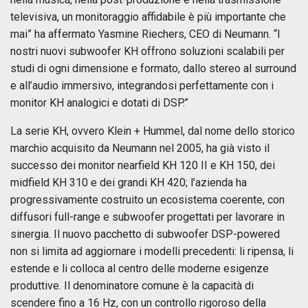
televisiva, un monitoraggio affidabile è più importante che
mai” ha affermato Yasmine Riechers, CEO di Neumann. “I
nostri nuovi subwoofer KH offrono soluzioni scalabili per
studi di ogni dimensione e formato, dallo stereo al surround
e all’audio immersivo, integrandosi perfettamente con i
monitor KH analogici e dotati di DSP.”
La serie KH, ovvero Klein + Hummel, dal nome dello storico
marchio acquisito da Neumann nel 2005, ha già visto il
successo dei monitor nearfield KH 120 II e KH 150, dei
midfield KH 310 e dei grandi KH 420; l’azienda ha
progressivamente costruito un ecosistema coerente, con
diffusori full-range e subwoofer progettati per lavorare in
sinergia. Il nuovo pacchetto di subwoofer DSP-powered
non si limita ad aggiornare i modelli precedenti: li ripensa, li
estende e li colloca al centro delle moderne esigenze
produttive. Il denominatore comune è la capacità di
scendere fino a 16 Hz, con un controllo rigoroso della