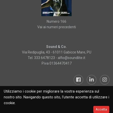
Numero 166
Vai ai numeri precedenti
Sound & Co.
Via Redipuglia, 43 - 61011 Gabicce Mare, PU
Tel. 333 6478123 -
alfio@soundlite.it
P.iva 01364470417
Utilizziamo i cookie per migliorare la vostra esperienza sul
Sound&Lite © 2019
nostro sito. Navigando questo sito, l'utente accetta di utilizzare i
cookie.
Accetta