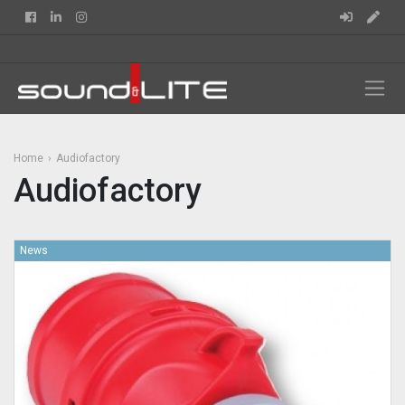
Facebook
Linkedin
Instagram
Home
Audiofactory
Audiofactory
News