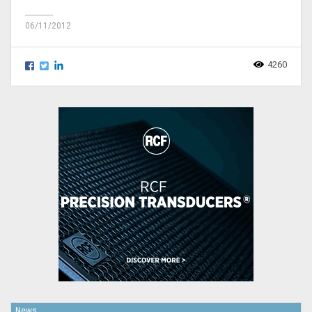
06/11/2012
4260
News