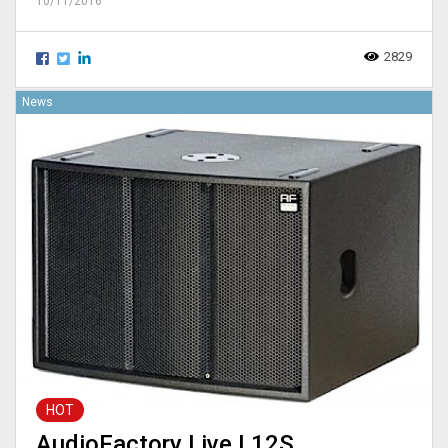
10/11/2016
2829
News
HOT
AudioFactory Live L12S