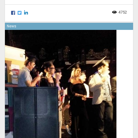
4752
News