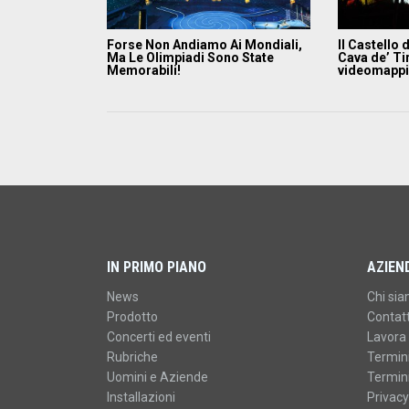
Forse Non Andiamo Ai Mondiali,
Il Castello 
Ma Le Olimpiadi Sono State
Cava de’ Tir
Memorabili!
videomapp
IN PRIMO PIANO
AZIEN
News
Chi si
Prodotto
Contatt
Concerti ed eventi
Lavora 
Rubriche
Termini
Uomini e Aziende
Termini
Installazioni
Privacy