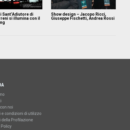
di Sant’Adiutore di
Show design – Jacopo Ricci,
reni si illumina con il
Giuseppe Fischetti, Andrea Rossi
ing
DA
amo
i
con noi
 e condizioni di utilizzo
 della Profilazione
 Policy