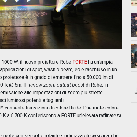
 1000 W, il nuovo proiettore Robe
FORTE
ha un'ampia
applicazioni di spot, wash o beam, ed è racchiuso in un
proiettore è in grado di emettere fino a 50.000 lm di
0 lx @ 5m. Il
narrow zoom output boost
di Robe, in
i emissione alle impostazioni di zoom più strette,
sci luminosi potenti e taglienti.
 consente transizioni di colore fluide. Due ruote colore,
00 K a 6.700 K conferiscono a FORTE un'elevata raffinateza
ruote con sei gobo rotanti e indicizzabili ciascuna, che