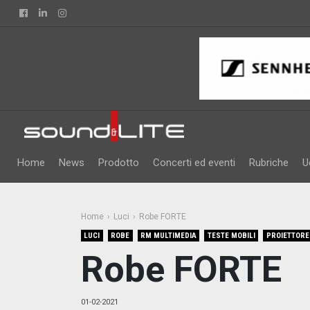
Facebook
Linkedin
Instagram
Home
News
Prodotto
Concerti ed eventi
Rubriche
U
Home
Luci
Robe FORTE
LUCI
ROBE
RM MULTIMEDIA
TESTE MOBILI
PROIETTORE
Robe FORTE
01-02-2021