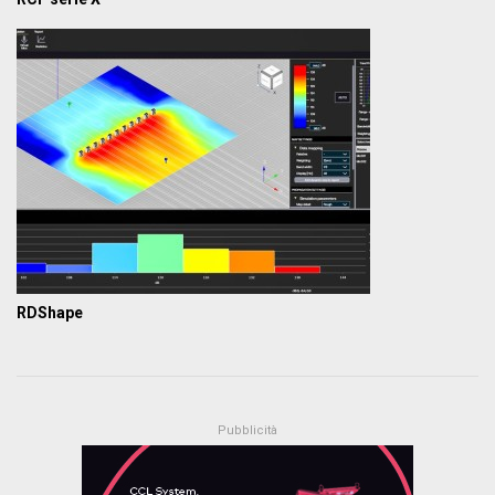
RDShape