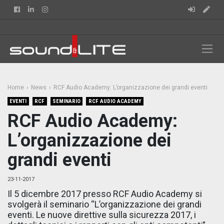
Facebook
Linkedin
Instagram
Home
News
RCF Audio Academy: L’organizzazione dei grandi eventi
EVENTI
RCF
SEMINARIO
RCF AUDIO ACADEMY
RCF Audio Academy:
L’organizzazione dei
grandi eventi
23-11-2017
Il 5 dicembre 2017 presso RCF Audio Academy si
svolgerà il seminario “L’organizzazione dei grandi
eventi. Le nuove direttive sulla sicurezza 2017, i