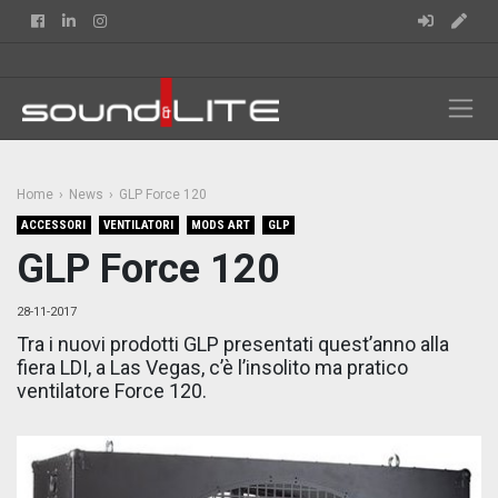
Facebook
Linkedin
Instagram
Home
News
GLP Force 120
ACCESSORI
VENTILATORI
MODS ART
GLP
GLP Force 120
28-11-2017
Tra i nuovi prodotti GLP presentati quest’anno alla
fiera LDI, a Las Vegas, c’è l’insolito ma pratico
ventilatore Force 120.