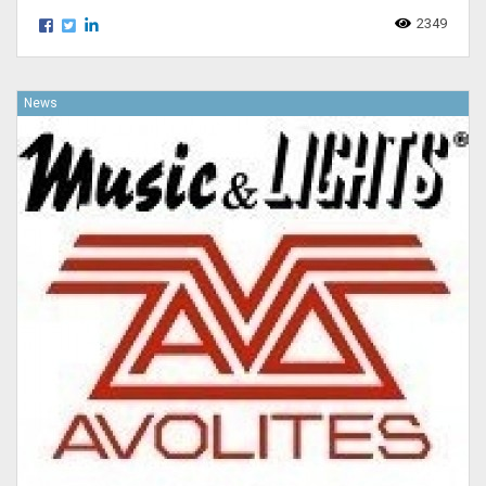
2349
News