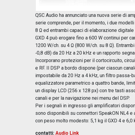
QSC Audio ha annunciato una nuova serie di ampli
serie comprende, per il momento, i due modell
8 Ω ed entrambi capaci di elaborazione digitale 
GXD 4 può erogare fino a 600 W continui per ca
1200 W/ch. su 4 Ω (800 W/ch. su 8 Ω). Entrambi 
‑0,8 dB) da 20 Hz a 20 kHz e un rapporto segna
Incorporano protezioni per il cortocircuito, circ
e RF. Il DSP a bordo dispone (per ciascun canale)
impostabile da 20 Hz a 4 kHz, un filtro passa-b
equalizzatore parametrico a quattro bande, limit
un display LCD (256 x 128 px) con tre tasti asso
canali e per la navigazione nei menu del DSP.
Per i segnali in ingresso gli amplificatori disp
sono disponibili su connettori SpeakON NL4 e a
con peso molto modesto: 5,1 kg il GXD 4 e 6,0 k
contatti:
Audio Link