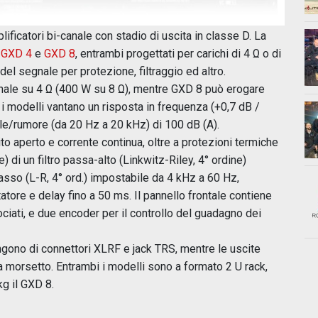
ficatori bi-canale con stadio di uscita in classe D. La
i
GXD 4
e
GXD 8
, entrambi progettati per carichi di 4 Ω o di
del segnale per protezione, filtraggio ed altro.
nale su 4 Ω (400 W su 8 Ω), mentre GXD 8 può erogare
i modelli vantano un risposta in frequenza (+0,7 dB /
le/rumore (da 20 Hz a 20 kHz) di 100 dB (A).
uito aperto e corrente continua, oltre a protezioni termiche
 di un filtro passa-alto (Linkwitz-Riley, 4° ordine)
asso (L-R, 4° ord.) impostabile da 4 kHz a 60 Hz,
atore e delay fino a 50 ms. Il pannello frontale contiene
ciati, e due encoder per il controllo del guadagno dei
ongono di connettori XLRF e jack TRS, mentre le uscite
 morsetto. Entrambi i modelli sono a formato 2 U rack,
g il GXD 8.