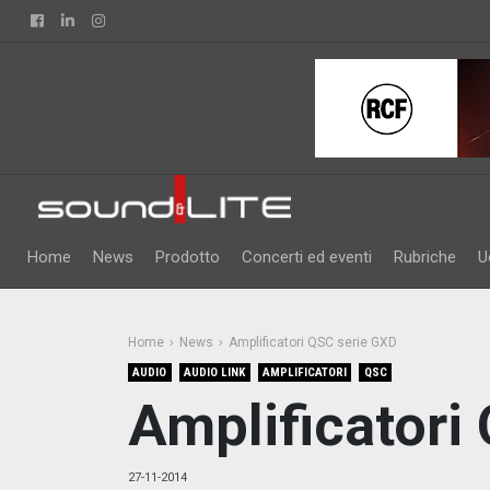
Facebook
Linkedin
Instagram
Home
News
Prodotto
Concerti ed eventi
Rubriche
U
Home
News
Amplificatori QSC serie GXD
AUDIO
AUDIO LINK
AMPLIFICATORI
QSC
Amplificatori
27-11-2014