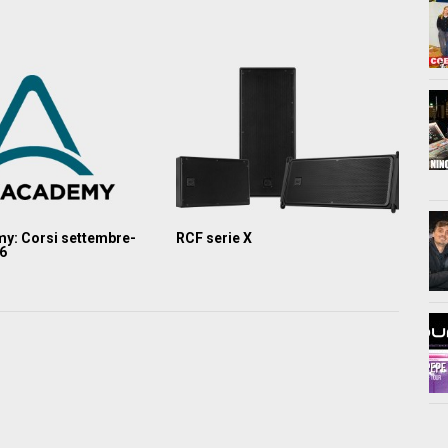
y: Corsi settembre-
RCF serie X
26