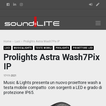
Facebook
Linkedin
Instagram
Home
Luci
Prolights Astra Wash7Pix IP
LUCI
MUSIC&LIGHTS
TESTE MOBILI
PROLIGHTS
PROIETTORE LED
Prolights Astra Wash7Pix
IP
17-11-2021
Music & Lights presenta
un nuovo proiettore wash a
testa mobile compatto con sorgenti a LED e grado di
protezione IP65.