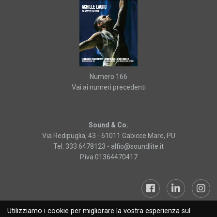
Numero 166
Vai ai numeri precedenti
Sound & Co.
Via Redipuglia, 43 - 61011 Gabicce Mare, PU
Tel. 333 6478123 -
alfio@soundlite.it
P.iva 01364470417
Utilizziamo i cookie per migliorare la vostra esperienza sul
Sound&Lite © 2019