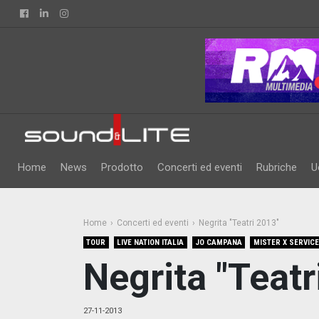
Facebook
Linkedin
Instagram
Home
News
Prodotto
Concerti ed eventi
Rubriche
U
Home
Concerti ed eventi
Negrita "Teatri 2013"
TOUR
LIVE NATION ITALIA
JO CAMPANA
MISTER X SERVICE
Negrita "Teatr
27-11-2013