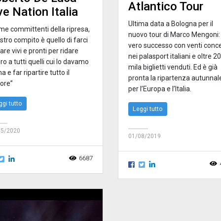
Atlantico Tour
ve Nation Italia
Ultima data a Bologna per il
me committenti della ripresa,
nuovo tour di Marco Mengoni:
ostro compito è quello di farci
vero successo con venti conce
are vivi e pronti per ridare
nei palasport italiani e oltre 2
ro a tutti quelli cui lo davamo
mila biglietti venduti. Ed è già
a e far ripartire tutto il
pronta la ripartenza autunnal
tore”
per l’Europa e l’Italia.
ggi tutto
Leggi tutto
05/2020
01/08/2019
6687