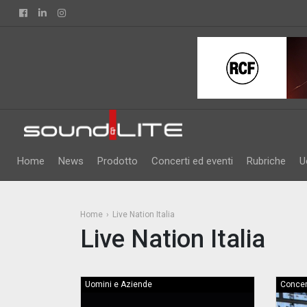
Facebook
Linkedin
Instagram
Home
News
Prodotto
Concerti ed eventi
Rubriche
U
Home
Live Nation Italia
Live Nation Italia
Uomini e Aziende
Concer