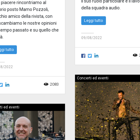
il suo ruolo particolare e il lav
 piacere rincontriamo al
della squadra audio.
prio posto Mamo Pozzoli,
hio amico della rivista, con
Leggi tutto
 scambiamo le nostre opinioni
 tempo passato e su quello che
à.
09/08/2022
ggi tutto
08/2022
Concerti ed eventi
2083
ti ed eventi