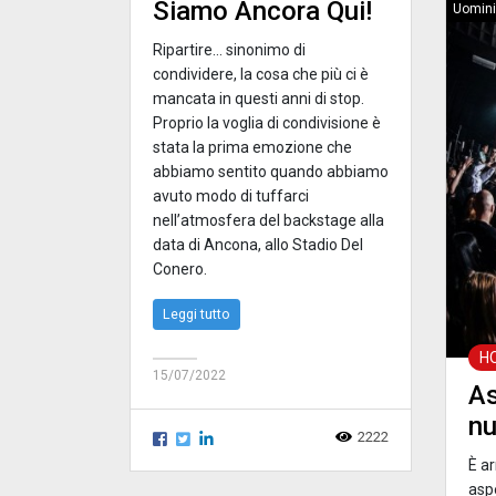
Siamo Ancora Qui!
Uomini
Ripartire… sinonimo di
condividere, la cosa che più ci è
mancata in questi anni di stop.
Proprio la voglia di condivisione è
stata la prima emozione che
abbiamo sentito quando abbiamo
avuto modo di tuffarci
nell’atmosfera del backstage alla
data di Ancona, allo Stadio Del
Conero.
Leggi tutto
H
15/07/2022
As
nu
2222
È ar
asp