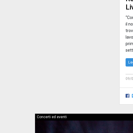
Li
“Co
il n
trov
lavo
prim
set
Le
09/
Concerti ed eventi