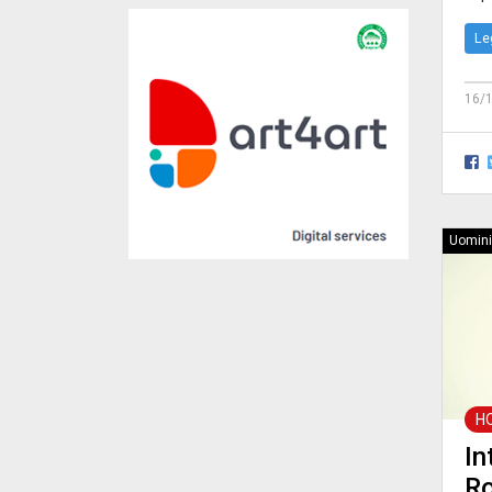
Le
16/
Uomini
H
In
Ro