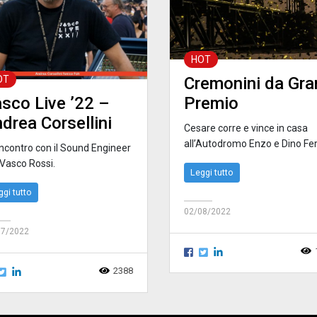
HOT
OT
Cremonini da Gra
sco Live ’22 –
Premio
drea Corsellini
Cesare corre e vince in casa
all’Autodromo Enzo e Dino Ferr
incontro con il Sound Engineer
 Vasco Rossi.
Leggi tutto
ggi tutto
02/08/2022
07/2022
2388