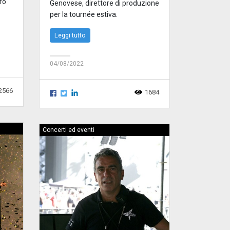
oro
Genovese, direttore di produzione
per la tournée estiva.
Leggi tutto
04/08/2022
2566
1684
Concerti ed eventi