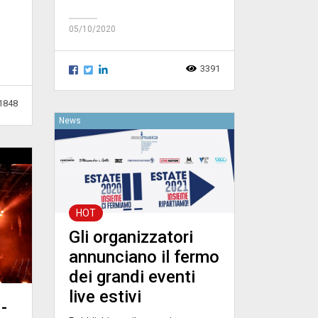
05/10/2020
3391
1848
News
HOT
Gli organizzatori
annunciano il fermo
dei grandi eventi
live estivi
-