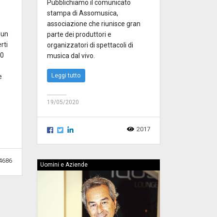
Pubblichiamo il comunicato
stampa di Assomusica,
associazione che riunisce gran
 un
parte dei produttori e
rti
organizzatori di spettacoli di
00
musica dal vivo.
Leggi tutto
e
19/05/2020
2017
4686
Uomini e Aziende