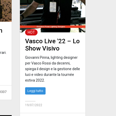
n
HOT
Vasco Live '22 – Lo
Show Visivo
ari.
Giovanni Pinna, lighting designer
per Vasco Rossi da decenni,
spiega il design e la gestione delle
luci e video durante la tournée
estiva 2022.
Leggi tutto
1337
19/07/2022