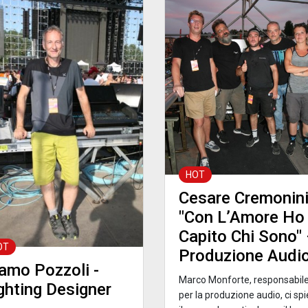
HOT
Cesare Cremonin
"Con L’Amore Ho
Capito Chi Sono"
OT
Produzione Audi
mo Pozzoli -
Marco Monforte, responsabil
ghting Designer
per la produzione audio, ci sp