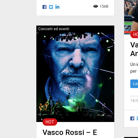
1568
Concerti ed eventi
H
Va
An
Un 
per
Le
18/
HOT
Vasco Rossi – E