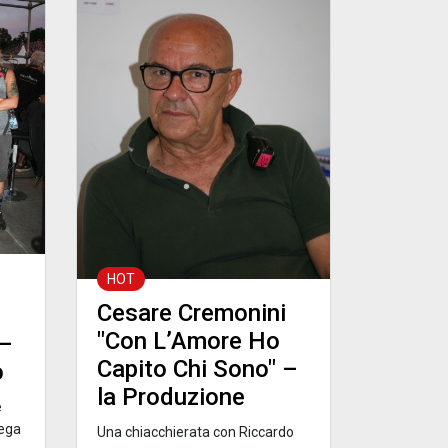
HOT
i
Cesare Cremonini
"Con L’Amore Ho
 –
Capito Chi Sono" –
o
la Produzione
e
iega
Una chiacchierata con Riccardo