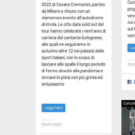
Con
2022 di Cesare Cremonini, partito
pro
da Milano e chiuso con un
vecc
clamoroso evento all’autodromo
cui
di Imola. Le otto date sold out del
sul
tour hanno celebrato i vent’anni di
verr
carriera del cantante bolognese,
alle quali ne seguiranno in
Le
autunno altre 12 nei palazzi dello
sport italiani, con lo scopo di
lasciare alle spalle il lungo periodo
09/
di fermo dovuto alla pandemia e
tornare in pista con più grinta ed
entusiasmo.
Concer
Leggi tutto
05/09/2022