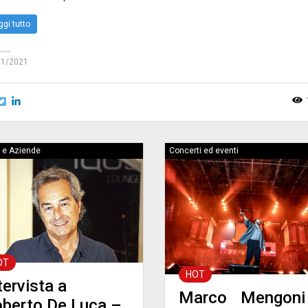
ggi tutto
11/2021
 e Aziende
Concerti ed eventi
OT
HOT
tervista a
Marco Mengoni 
berto De Luca –