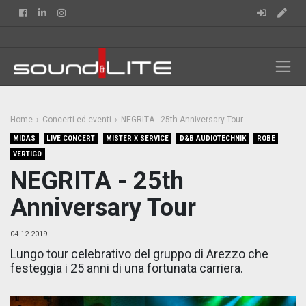
Facebook
Linkedin
Instagram
Home
Concerti ed eventi
NEGRITA - 25th Anniversary Tour
MIDAS
LIVE CONCERT
MISTER X SERVICE
D&B AUDIOTECHNIK
ROBE
VERTIGO
NEGRITA - 25th
Anniversary Tour
04-12-2019
Lungo tour celebrativo del gruppo di Arezzo che
festeggia i 25 anni di una fortunata carriera.