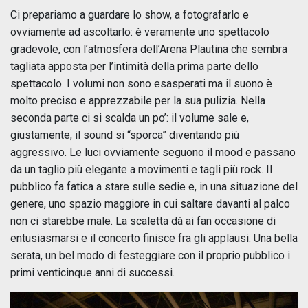
Ci prepariamo a guardare lo show, a fotografarlo e
ovviamente ad ascoltarlo: è veramente uno spettacolo
gradevole, con l’atmosfera dell’Arena Plautina che sembra
tagliata apposta per l’intimità della prima parte dello
spettacolo. I volumi non sono esasperati ma il suono è
molto preciso e apprezzabile per la sua pulizia. Nella
seconda parte ci si scalda un po’: il volume sale e,
giustamente, il sound si “sporca” diventando più
aggressivo. Le luci ovviamente seguono il mood e passano
da un taglio più elegante a movimenti e tagli più rock. Il
pubblico fa fatica a stare sulle sedie e, in una situazione del
genere, uno spazio maggiore in cui saltare davanti al palco
non ci starebbe male. La scaletta dà ai fan occasione di
entusiasmarsi e il concerto finisce fra gli applausi. Una bella
serata, un bel modo di festeggiare con il proprio pubblico i
primi venticinque anni di successi.