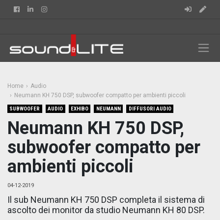
Facebook
Linkedin
Instagram
Home
Audio
Neumann KH 750 DSP, subwoofer compatto per ambienti piccoli
SUBWOOFER
AUDIO
EXHIBO
NEUMANN
DIFFUSORI AUDIO
Neumann KH 750 DSP,
subwoofer compatto per
ambienti piccoli
04-12-2019
Il sub Neumann KH 750 DSP completa il sistema di
ascolto dei monitor da studio Neumann KH 80 DSP.