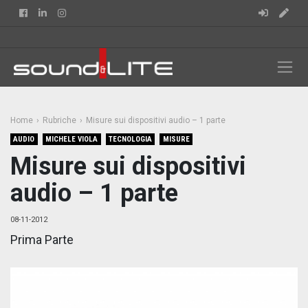
Facebook
Linkedin
Instagram
Home
Rubriche
Misure sui dispositivi audio – 1 parte
AUDIO
MICHELE VIOLA
TECNOLOGIA
MISURE
Misure sui dispositivi
audio – 1 parte
08-11-2012
Prima Parte