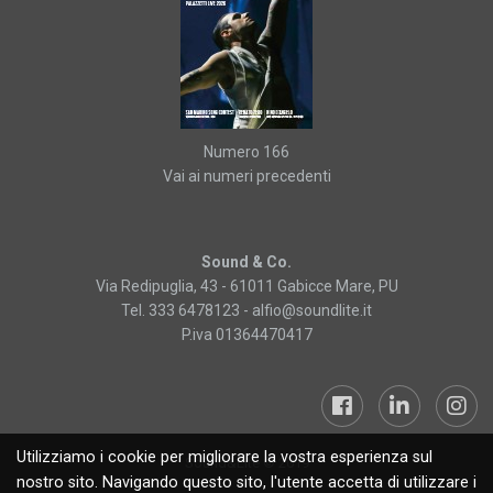
Numero 166
Vai ai numeri precedenti
Sound & Co.
Via Redipuglia, 43 - 61011 Gabicce Mare, PU
Tel. 333 6478123 -
alfio@soundlite.it
P.iva 01364470417
Utilizziamo i cookie per migliorare la vostra esperienza sul
Sound&Lite © 2019
nostro sito. Navigando questo sito, l'utente accetta di utilizzare i