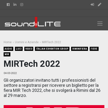
Facebook
Linkedin
Instagram
Home
Uomini e Aziende
MIRTech 2022
AUDIO
LUCI
VIDEO
ITALIAN EXHIBITION GROUP
RIMINIFIERA
FIERE
MIR
MIRTech 2022
04-03-2022
Gli organizzatori invitano tutti i professionisti del
settore a registrarsi per ricevere un biglietto per la
fiera MIR Tech 2022, che si svolgerà a Rimini dal 26
al 29 marzo.